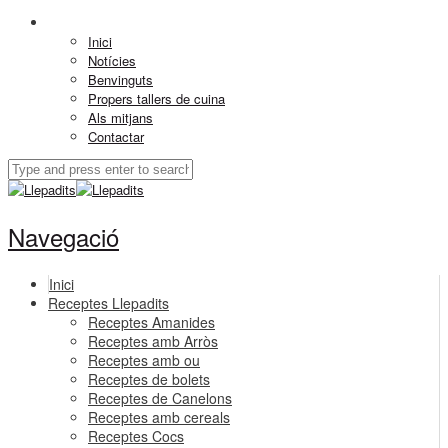
Inici
Notícies
Benvinguts
Propers tallers de cuina
Als mitjans
Contactar
Navegació
Inici
Receptes Llepadits
Receptes Amanides
Receptes amb Arròs
Receptes amb ou
Receptes de bolets
Receptes de Canelons
Receptes amb cereals
Receptes Cocs