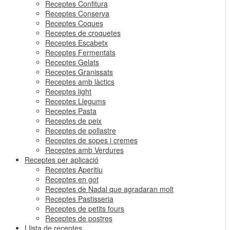
Receptes Confitura
Receptes Conserva
Receptes Coques
Receptes de croquetes
Receptes Escabetx
Receptes Fermentats
Receptes Gelats
Receptes Granissats
Receptes amb làctics
Receptes light
Receptes Llegums
Receptes Pasta
Receptes de peix
Receptes de pollastre
Receptes de sopes i cremes
Receptes amb Verdures
Receptes per aplicació
Receptes Aperitiu
Receptes en got
Receptes de Nadal que agradaran molt
Receptes Pastisseria
Receptes de petits fours
Receptes de postres
Llista de receptes