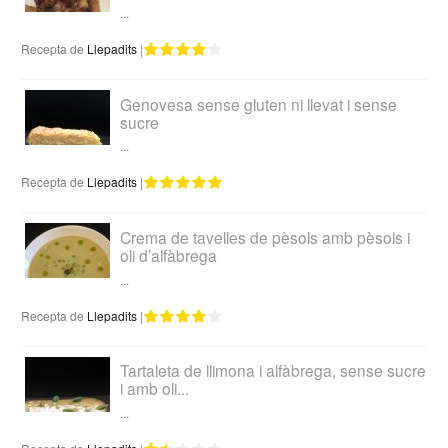
...
Recepta de
Llepadits
|
Genovesa sense gluten ni llevat i sense
sucre
...
Recepta de
Llepadits
|
Crema de tavelles de pèsols amb pèsols i
oli d’alfàbrega
...
Recepta de
Llepadits
|
Tartaleta de llimona i alfàbrega, sense sucre
i amb oli...
...