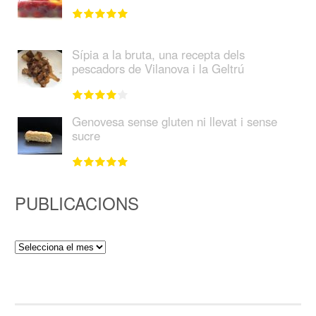
Sípia a la bruta, una recepta dels
pescadors de Vilanova i la Geltrú
Genovesa sense gluten ni llevat i sense
sucre
PUBLICACIONS
Publicacions