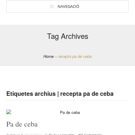
NAVEGACIÓ
Tag Archives
Home
»
recepta pa de ceba
Etiquetes archius | recepta pa de ceba
Pa de ceba
Publicat A
15/10/2010 |
In
Pa
Per
Llepadits
|
5 Comentaris