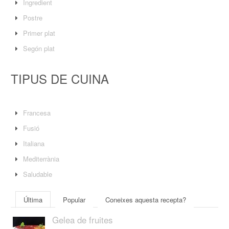
Ingredient
Postre
Primer plat
Segón plat
TIPUS DE CUINA
Francesa
Fusió
Italiana
Mediterrània
Saludable
Última
Popular
Coneixes aquesta recepta?
Gelea de fruites