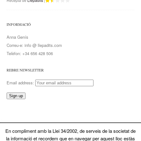
Recepta de
Llepadits
|
INFORMACIÓ
Anna Genís
Correu-e: info @ llepadits.com
Telèfon: +34 656 428 506
REBRE NEWSLETTER
Email address:
En compliment amb la Llei 34/2002, de serveis de la societat de
© 2026 Llepadits. Tots ela drets reservats
la informació et recordem que en navegar per aquest lloc estàs