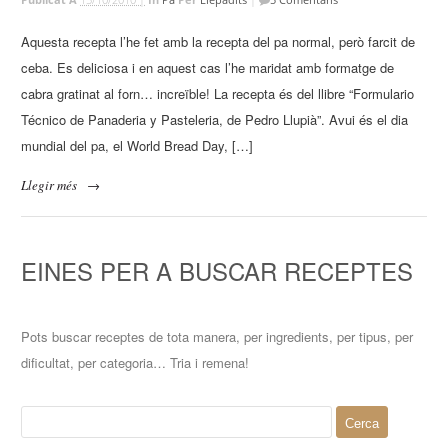
Aquesta recepta l’he fet amb la recepta del pa normal, però farcit de
ceba. Es deliciosa i en aquest cas l’he maridat amb formatge de
cabra gratinat al forn… increïble! La recepta és del llibre “Formulario
Técnico de Panaderia y Pasteleria, de Pedro Llupià”. Avui és el dia
mundial del pa, el World Bread Day, […]
Llegir més
→
EINES PER A BUSCAR RECEPTES
Pots buscar receptes de tota manera, per ingredients, per tipus, per
dificultat, per categoria… Tria i remena!
Cerca: