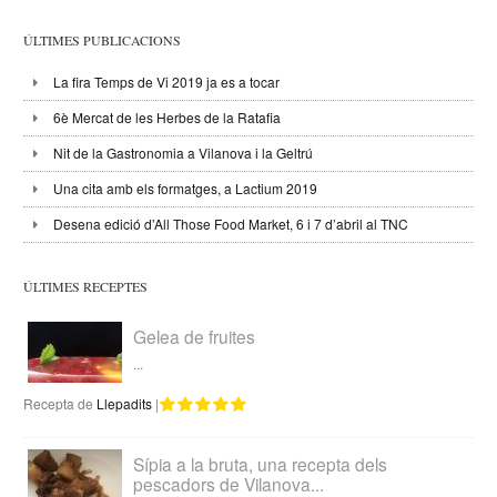
ÚLTIMES PUBLICACIONS
La fira Temps de Vi 2019 ja es a tocar
6è Mercat de les Herbes de la Ratafia
Nit de la Gastronomia a Vilanova i la Geltrú
Una cita amb els formatges, a Lactium 2019
Desena edició d’All Those Food Market, 6 i 7 d’abril al TNC
ÚLTIMES RECEPTES
Gelea de fruites
...
Recepta de
Llepadits
|
Sípia a la bruta, una recepta dels
pescadors de Vilanova...