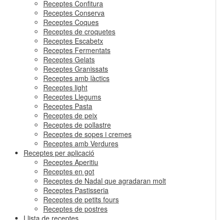
Receptes Confitura
Receptes Conserva
Receptes Coques
Receptes de croquetes
Receptes Escabetx
Receptes Fermentats
Receptes Gelats
Receptes Granissats
Receptes amb làctics
Receptes light
Receptes Llegums
Receptes Pasta
Receptes de peix
Receptes de pollastre
Receptes de sopes i cremes
Receptes amb Verdures
Receptes per aplicació
Receptes Aperitiu
Receptes en got
Receptes de Nadal que agradaran molt
Receptes Pastisseria
Receptes de petits fours
Receptes de postres
Llista de receptes