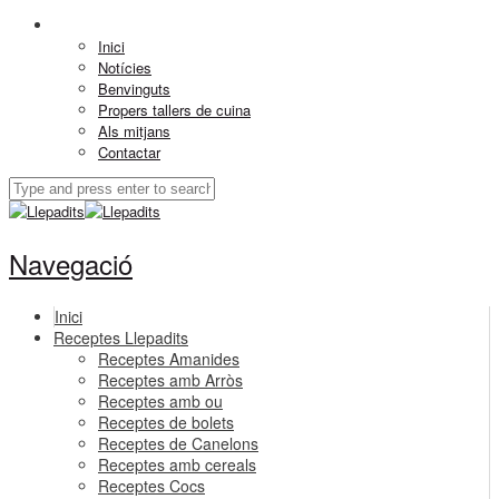
Inici
Notícies
Benvinguts
Propers tallers de cuina
Als mitjans
Contactar
Navegació
Inici
Receptes Llepadits
Receptes Amanides
Receptes amb Arròs
Receptes amb ou
Receptes de bolets
Receptes de Canelons
Receptes amb cereals
Receptes Cocs