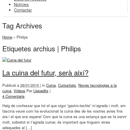
Notícies
Contactar
Tag Archives
Home
»
Philips
Etiquetes archius | Philips
La cuina del futur, serà així?
Publicat a
26/01/2010 |
in
Cuina
,
Curiositats
,
Noves tecnologies a la
cuina
,
Videos
Per
Llepadits
|
4 Comentaris
Haig de confessar que tot el que sigui “gastro-techie” m’agrada i molt, em
fascina veure com ha evolucionat la cuina des de les nostres avies fins
ara i el que ens espera! Com que la cuina es una estança que es fa servir
molt, sobretot si t’agrada cuinar, és important que tinguem eines
adequades al […]