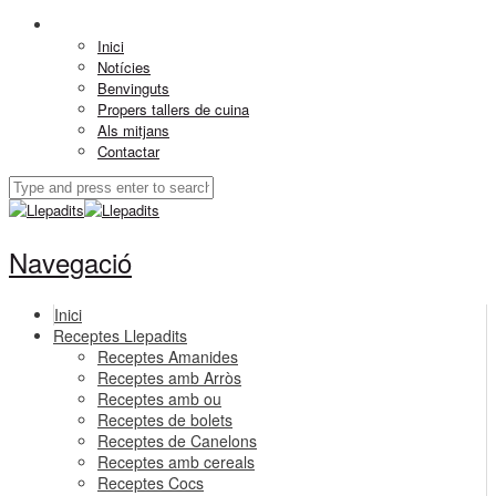
Inici
Notícies
Benvinguts
Propers tallers de cuina
Als mitjans
Contactar
Navegació
Inici
Receptes Llepadits
Receptes Amanides
Receptes amb Arròs
Receptes amb ou
Receptes de bolets
Receptes de Canelons
Receptes amb cereals
Receptes Cocs