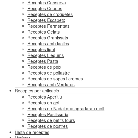
Receptes Conserva
Receptes Coques
Receptes de croquetes
Receptes Escabetx
Receptes Fermentats
Receptes Gelats
Receptes Granissats
Receptes amb làctics
Receptes light
Receptes Llegums
Receptes Pasta
Receptes de peix
Receptes de pollastre
Receptes de sopes i cremes
Receptes amb Verdures
Receptes per aplicació
Receptes Aperitiu
Receptes en got
Receptes de Nadal que agradaran molt
Receptes Pastisseria
Receptes de petits fours
Receptes de postres
Llista de receptes