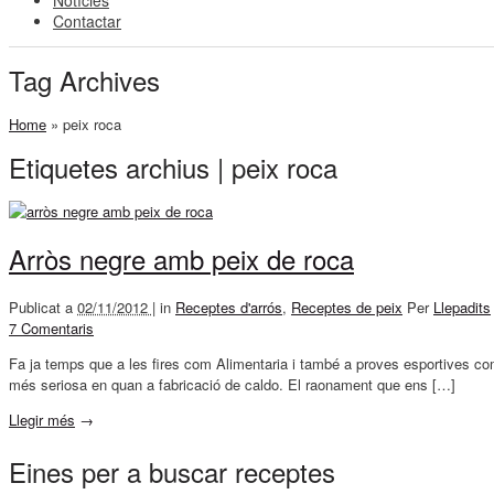
Notícies
Contactar
Tag Archives
Home
»
peix roca
Etiquetes archius | peix roca
Arròs negre amb peix de roca
Publicat a
02/11/2012 |
in
Receptes d'arrós
,
Receptes de peix
Per
Llepadits
7 Comentaris
Fa ja temps que a les fires com Alimentaria i també a proves esportives com 
més seriosa en quan a fabricació de caldo. El raonament que ens […]
Llegir més
→
Eines per a buscar receptes