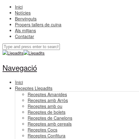
Inici
Notícies
Benvinguts
Propers tallers de cuina
Als mitjans
Contactar
Navegació
Inici
Receptes Llepadits
Receptes Amanides
Receptes amb Arròs
Receptes amb ou
Receptes de bolets
Receptes de Canelons
Receptes amb cereals
Receptes Cocs
Receptes Confitura