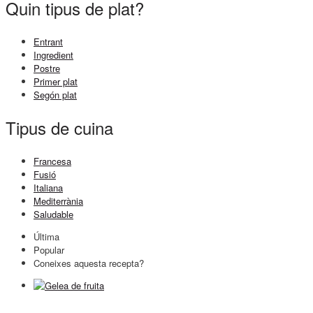
Quin tipus de plat?
Entrant
Ingredient
Postre
Primer plat
Segón plat
Tipus de cuina
Francesa
Fusió
Italiana
Mediterrània
Saludable
Última
Popular
Coneixes aquesta recepta?