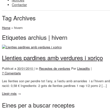
Notícies
Contactar
Tag Archives
Home
»
hivern
Etiquetes archius | hivern
Llenties pardines amb verdures i xoriço
Publicat a
30/01/2010 |
in
Receptes de verdures
Per
Llepadits
|
7 Comentaris
Les llenties son per pendre tot l’any, a l’estiu amb amanides i a l’hivern a
ració: 0,58 € Ingredients: 2 gots de llenties pardines 1 nap 1/2 porro 2 […]
Llegir més
→
Eines per a buscar receptes