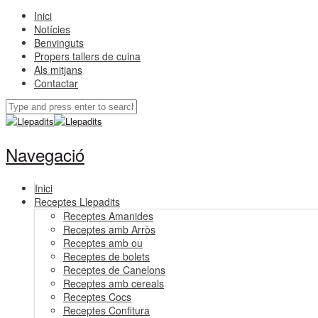
Inici
Notícies
Benvinguts
Propers tallers de cuina
Als mitjans
Contactar
Navegació
Inici
Receptes Llepadits
Receptes Amanides
Receptes amb Arròs
Receptes amb ou
Receptes de bolets
Receptes de Canelons
Receptes amb cereals
Receptes Cocs
Receptes Confitura