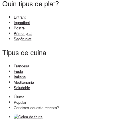
Quin tipus de plat?
Entrant
Ingredient
Postre
Primer plat
Segón plat
Tipus de cuina
Francesa
Fusió
Italiana
Mediterrània
Saludable
Última
Popular
Coneixes aquesta recepta?