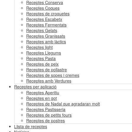
Receptes Conserva
Receptes Coques
Receptes de croquetes
Receptes Escabetx
Receptes Fermentats
Receptes Gelats
Receptes Granissats
Receptes amb làctics
Receptes light
Receptes Llegums
Receptes Pasta
Receptes de peix
Receptes de pollastre
Receptes de sopes i cremes
Receptes amb Verdures
Receptes per aplicació
Receptes Aperitiu
Receptes en got
Receptes de Nadal que agradaran molt
Receptes Pastisseria
Receptes de petits fours
Receptes de postres
Llista de receptes