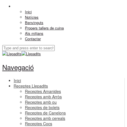
Inici
Notícies
Benvinguts
Propers tallers de cuina
Als mitjans
Contactar
Navegació
Inici
Receptes Llepadits
Receptes Amanides
Receptes amb Arròs
Receptes amb ou
Receptes de bolets
Receptes de Canelons
Receptes amb cereals
Receptes Cocs