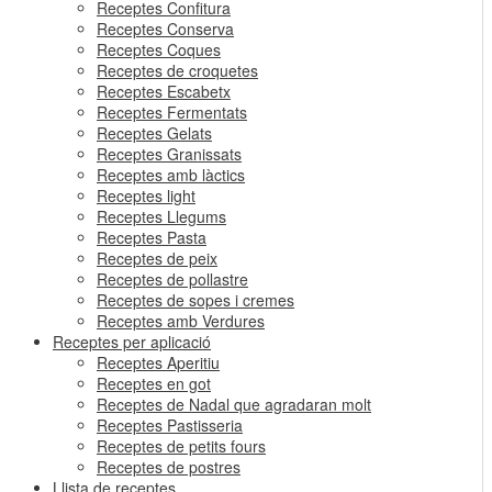
Receptes Confitura
Receptes Conserva
Receptes Coques
Receptes de croquetes
Receptes Escabetx
Receptes Fermentats
Receptes Gelats
Receptes Granissats
Receptes amb làctics
Receptes light
Receptes Llegums
Receptes Pasta
Receptes de peix
Receptes de pollastre
Receptes de sopes i cremes
Receptes amb Verdures
Receptes per aplicació
Receptes Aperitiu
Receptes en got
Receptes de Nadal que agradaran molt
Receptes Pastisseria
Receptes de petits fours
Receptes de postres
Llista de receptes