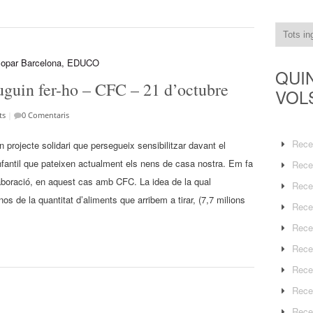
QUI
guin fer-ho – CFC – 21 d’octubre
VOL
ts
|
0 Comentaris
Rece
projecte solidari que persegueix sensibilitzar davant el
infantil que pateixen actualment els nens de casa nostra. Em fa
Rece
laboració, en aquest cas amb CFC. La idea de la qual
Rece
os de la quantitat d’aliments que arribem a tirar, (7,7 milions
Rece
Rece
Rece
Rece
Rece
Rece