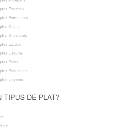
ptes Escabetx
ptes Fermentats
ptes Gelats
ptes Granissats
ptes Làctics
ptes Llegums
ptes Pasta
ptes Pastisseria
ptes veganes
 TIPUS DE PLAT?
ant
dient