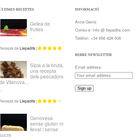
ÚLTIMES RECEPTES
INFORMACIÓ
Anna Genís
Gelea de
fruites
Correu-e: info @ llepadits.com
...
Telèfon: +34 656 428 506
Recepta de
Llepadits
|
REBRE NEWSLETTER
Sípia a la bruta,
Email address:
una recepta
dels pescadors
de Vilanova...
..
Recepta de
Llepadits
|
Genovesa
sense gluten ni
llevat i sense
sucre