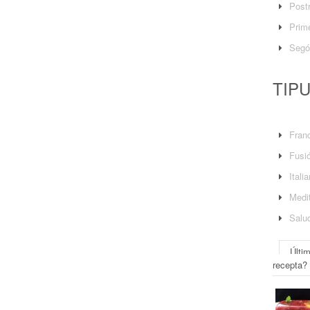
Post
Prime
Segó
TIP
Fran
Fusi
Itali
Medit
Salu
Últi
recepta?