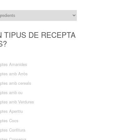
N TIPUS DE RECEPTA
S?
ptes Amanides
ptes amb Arròs
ptes amb cereals
ptes amb ou
ptes amb Verdures
ptes Aperitiu
ptes Cocs
ptes Confitura
ptes Conserva