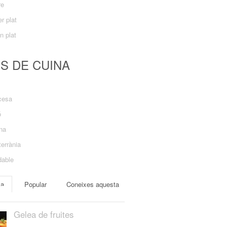
re
r plat
n plat
US DE CUINA
cesa
ó
ana
errània
dable
ma
Popular
Coneixes aquesta
Gelea de fruites