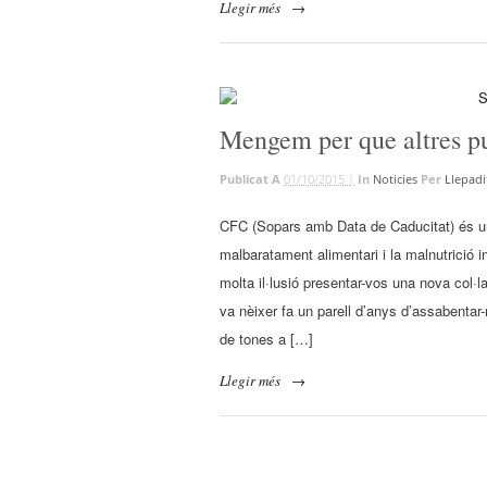
Llegir més
→
Mengem per que altres pu
Publicat A
01/10/2015 |
In
Noticies
Per
Llepadi
CFC (Sopars amb Data de Caducitat) és un 
malbaratament alimentari i la malnutrició 
molta il·lusió presentar-vos una nova col·
va nèixer fa un parell d’anys d’assabentar-n
de tones a […]
Llegir més
→