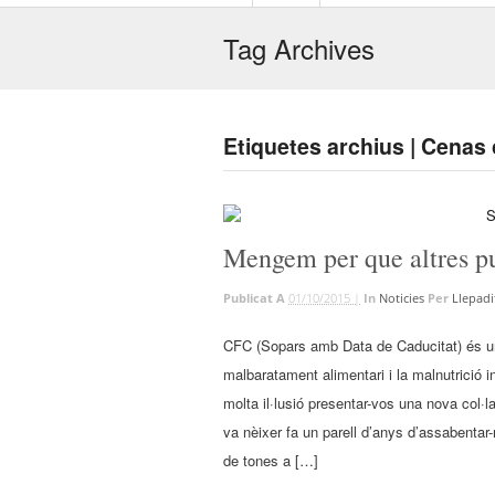
Tag Archives
Etiquetes archius | Cenas
Mengem per que altres pu
Publicat A
01/10/2015 |
In
Noticies
Per
Llepadi
CFC (Sopars amb Data de Caducitat) és un 
malbaratament alimentari i la malnutrició 
molta il·lusió presentar-vos una nova col·
va nèixer fa un parell d’anys d’assabentar-n
de tones a […]