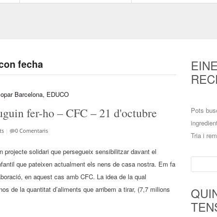
EIN
 con fecha
REC
guin fer-ho – CFC – 21 d'octubre
Pots bus
ingredien
ts
|
0 Comentaris
Tria i re
projecte solidari que persegueix sensibilitzar davant el
Cerca:
infantil que pateixen actualment els nens de casa nostra. Em fa
laboració, en aquest cas amb CFC. La idea de la qual
os de la quantitat d’aliments que arribem a tirar, (7,7 milions
QUI
TEN