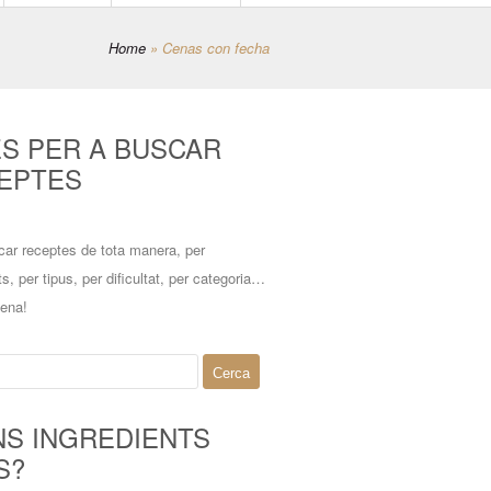
Home
»
Cenas con fecha
ES PER A BUSCAR
EPTES
car receptes de tota manera, per
ts, per tipus, per dificultat, per categoria…
mena!
NS INGREDIENTS
S?