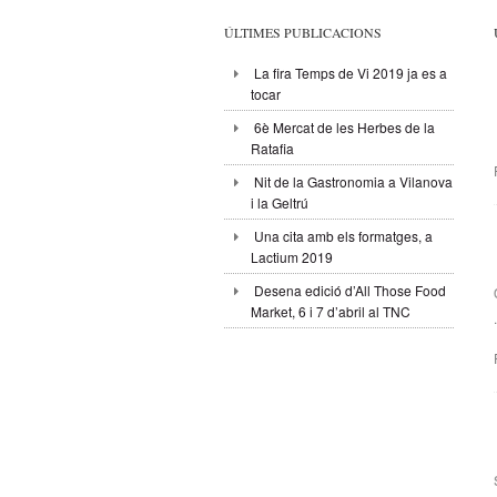
ÚLTIMES PUBLICACIONS
La fira Temps de Vi 2019 ja es a
tocar
6è Mercat de les Herbes de la
Ratafia
Nit de la Gastronomia a Vilanova
i la Geltrú
Una cita amb els formatges, a
Lactium 2019
Desena edició d’All Those Food
Market, 6 i 7 d’abril al TNC
.