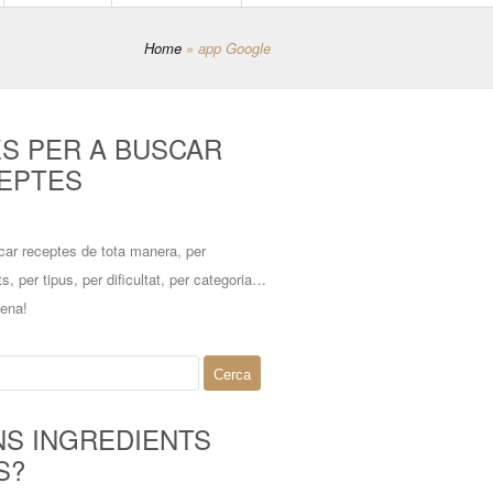
Home
»
app Google
ES PER A BUSCAR
EPTES
car receptes de tota manera, per
ts, per tipus, per dificultat, per categoria…
mena!
NS INGREDIENTS
S?