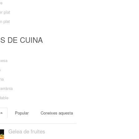
re
r plat
n plat
US DE CUINA
cesa
ó
ana
errània
dable
ma
Popular
Coneixes aquesta
Gelea de fruites