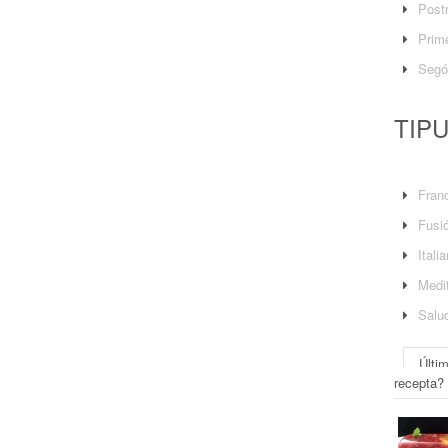
Post
Prime
Segó
TIP
Fran
Fusi
Itali
Medit
Salu
Últi
recepta?