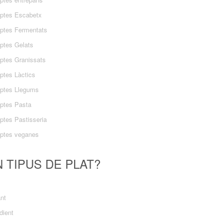
ptes Escabetx
ptes Fermentats
ptes Gelats
ptes Granissats
ptes Làctics
ptes Llegums
ptes Pasta
ptes Pastisseria
ptes veganes
 TIPUS DE PLAT?
ant
dient