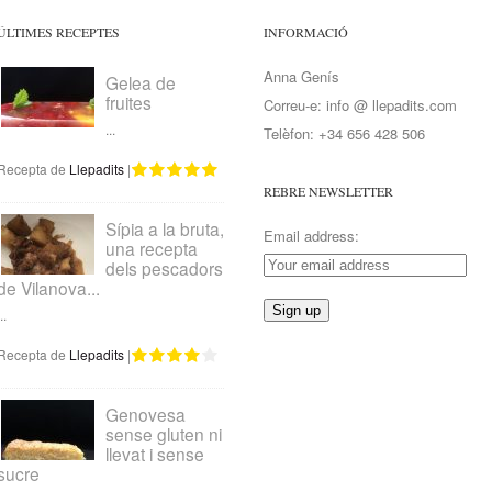
ÚLTIMES RECEPTES
INFORMACIÓ
Anna Genís
Gelea de
fruites
Correu-e: info @ llepadits.com
...
Telèfon: +34 656 428 506
Recepta de
Llepadits
|
REBRE NEWSLETTER
Sípia a la bruta,
Email address:
una recepta
dels pescadors
de Vilanova...
..
Recepta de
Llepadits
|
Genovesa
sense gluten ni
llevat i sense
sucre