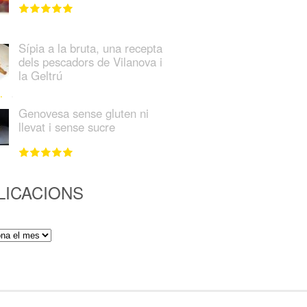
Sípia a la bruta, una recepta
dels pescadors de Vilanova i
la Geltrú
Genovesa sense gluten ni
llevat i sense sucre
LICACIONS
ions