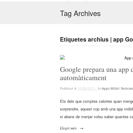
Tag Archives
Etiquetes archius | app G
Google prepara una app 
automàticament
Publicat A
16/06/2015 |
In
Apps Mòbil
,
Noticies
Ets dels que comptes calories quan menge
sorprendre, aquest cop amb una app mòbil q
si abans de menjar voleu saber quantes ca
Llegir més
→