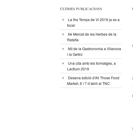
ÚLTIMES PUBLICACIONS
La fira Temps de Vi 2019 ja es a
tocar
6è Mercat de les Herbes de la
Ratafia
Nit de la Gastronomia a Vilanova
i la Geltrú
Una cita amb els formatges, a
Lactium 2019
Desena edició d’All Those Food
Market, 6 i 7 d’abril al TNC
.