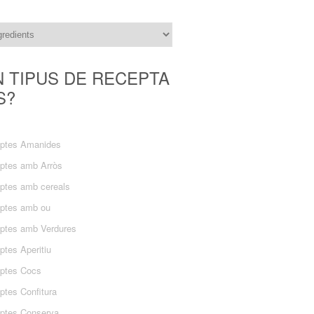
N TIPUS DE RECEPTA
S?
ptes Amanides
ptes amb Arròs
ptes amb cereals
ptes amb ou
ptes amb Verdures
ptes Aperitiu
ptes Cocs
ptes Confitura
ptes Conserva