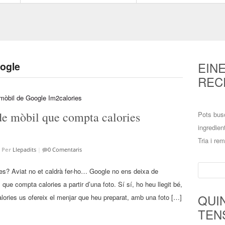
EIN
oogle
REC
de mòbil que compta calories
Pots bus
ingredien
Tria i re
Per
Llepadits
|
0 Comentaris
Cerca:
s? Aviat no et caldrà fer-ho… Google no ens deixa de
ue compta calories a partir d’una foto. Sí sí, ho heu llegit bé,
QUI
lories us ofereix el menjar que heu preparat, amb una foto […]
TEN