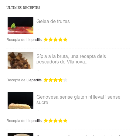
ÚLTIMES RECEPTES
Gelea de fruites
...
Recepta de
Llepadits
|
Sípia a la bruta, una recepta dels
pescadors de Vilanova...
...
Recepta de
Llepadits
|
Genovesa sense gluten ni llevat i sense
sucre
...
Recepta de
Llepadits
|