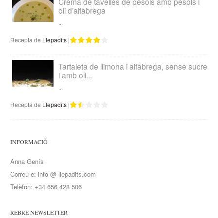
Crema de tavelles de pèsols amb pèsols i
oli d’alfàbrega
...
Recepta de
Llepadits
|
Tartaleta de llimona i alfàbrega, sense sucre
i amb oli...
...
Recepta de
Llepadits
|
INFORMACIÓ
Anna Genís
Correu-e: info @ llepadits.com
Telèfon: +34 656 428 506
REBRE NEWSLETTER