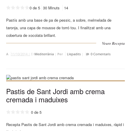
0 de 5
30 Minuts
14
Pastís amb una base de pa de pessic, a sobre, melmelada de
taronja, una capa de mousse de torró tou. I finalitzat amb una
cobertura de xocolata brillant.
Veure Recepta
A
11/10/2014 |
En
Mediterrània
|
Per
Llepadits
|
0 Comentaris
Pastis de Sant Jordi amb crema
cremada i maduixes
0 de 5
Recepta Pastis de Sant Jordi amb crema cremada i maduixes, ràpid i