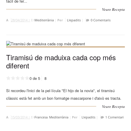
fàcil de fer...
Veure Recepta
A
28/04/2014 |
En
Mediterrània
|
Per
Llepadits
|
0 Comentaris
Tiramisú de maduixa cada cop més
diferent
0 de 5
8
Si recordeu l'inici de la pel·lícula "El hijo de la novia", el tiramisú
clàssic està fet amb un bon formatge mascarpone i d'això es tracta.
Veure Recepta
A
15/03/2014 |
En
Francesa
,
Mediterrània
|
Per
Llepadits
|
1 Comentari