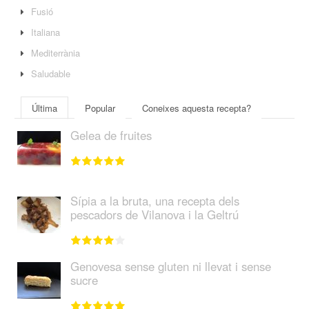
Fusió
Italiana
Mediterrània
Saludable
Última
Popular
Coneixes aquesta recepta?
Gelea de fruites
Sípia a la bruta, una recepta dels
pescadors de Vilanova i la Geltrú
Genovesa sense gluten ni llevat i sense
sucre