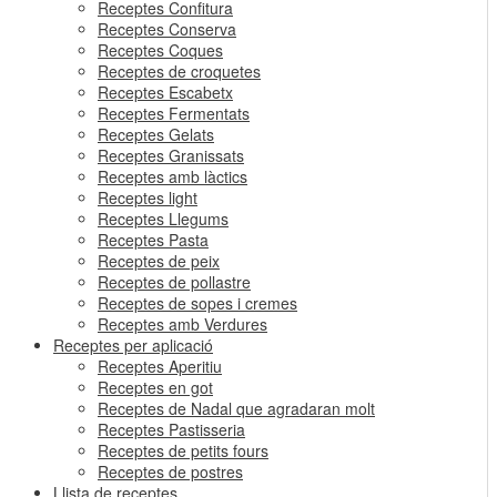
Receptes Confitura
Receptes Conserva
Receptes Coques
Receptes de croquetes
Receptes Escabetx
Receptes Fermentats
Receptes Gelats
Receptes Granissats
Receptes amb làctics
Receptes light
Receptes Llegums
Receptes Pasta
Receptes de peix
Receptes de pollastre
Receptes de sopes i cremes
Receptes amb Verdures
Receptes per aplicació
Receptes Aperitiu
Receptes en got
Receptes de Nadal que agradaran molt
Receptes Pastisseria
Receptes de petits fours
Receptes de postres
Llista de receptes