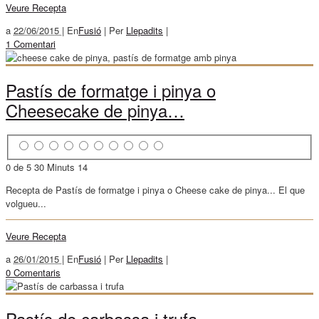
Veure Recepta
a
22/06/2015 |
En
Fusió
|
Per
Llepadits
|
1 Comentari
Pastís de formatge i pinya o
Cheesecake de pinya…
0 de 5
30 Minuts
14
Recepta de Pastís de formatge i pinya o Cheese cake de pinya... El que
volgueu...
Veure Recepta
a
26/01/2015 |
En
Fusió
|
Per
Llepadits
|
0 Comentaris
Pastís de carbassa i trufa