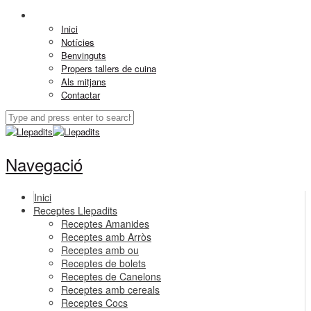
Inici
Notícies
Benvinguts
Propers tallers de cuina
Als mitjans
Contactar
Navegació
Inici
Receptes Llepadits
Receptes Amanides
Receptes amb Arròs
Receptes amb ou
Receptes de bolets
Receptes de Canelons
Receptes amb cereals
Receptes Cocs