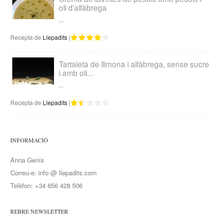
oli d’alfàbrega
...
Recepta de
Llepadits
|
Tartaleta de llimona i alfàbrega, sense sucre
i amb oli...
...
Recepta de
Llepadits
|
INFORMACIÓ
Anna Genís
Correu-e: info @ llepadits.com
Telèfon: +34 656 428 506
REBRE NEWSLETTER