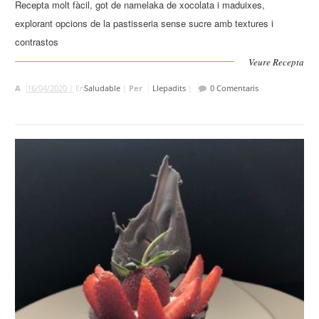
Recepta molt fàcil, got de namelaka de xocolata i maduixes,
explorant opcions de la pastisseria sense sucre amb textures i
contrastos
Veure Recepta
A
16/04/2020 |
En
Saludable
|
Per
Llepadits
|
0 Comentaris