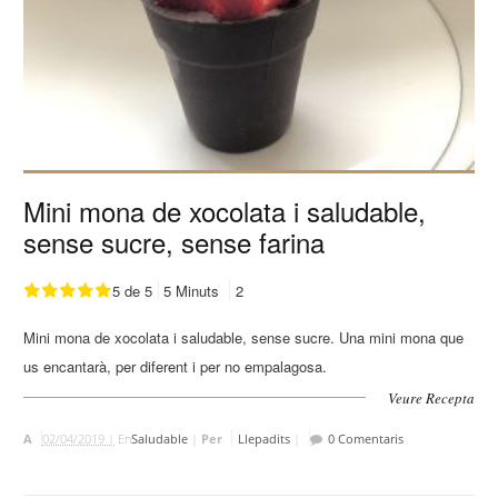
Mini mona de xocolata i saludable,
sense sucre, sense farina
5 de 5
5 Minuts
2
Mini mona de xocolata i saludable, sense sucre. Una mini mona que
us encantarà, per diferent i per no empalagosa.
Veure Recepta
A
02/04/2019 |
En
Saludable
|
Per
Llepadits
|
0 Comentaris