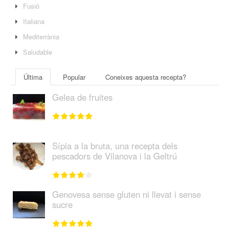
Fusió
Italiana
Mediterrània
Saludable
Última
Popular
Coneixes aquesta recepta?
Gelea de fruites
Sípia a la bruta, una recepta dels
pescadors de Vilanova i la Geltrú
Genovesa sense gluten ni llevat i sense
sucre