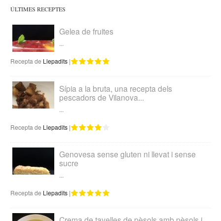
ÚLTIMES RECEPTES
Gelea de fruites
...
Recepta de
Llepadits
|
Sípia a la bruta, una recepta dels
pescadors de Vilanova...
...
Recepta de
Llepadits
|
Genovesa sense gluten ni llevat i sense
sucre
...
Recepta de
Llepadits
|
Crema de tavelles de pèsols amb pèsols i