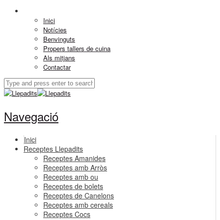
Inici
Notícies
Benvinguts
Propers tallers de cuina
Als mitjans
Contactar
Navegació
Inici
Receptes Llepadits
Receptes Amanides
Receptes amb Arròs
Receptes amb ou
Receptes de bolets
Receptes de Canelons
Receptes amb cereals
Receptes Cocs