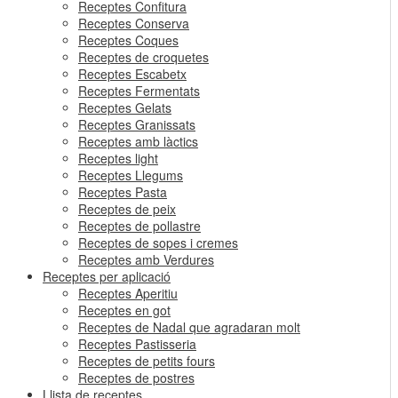
Receptes Confitura
Receptes Conserva
Receptes Coques
Receptes de croquetes
Receptes Escabetx
Receptes Fermentats
Receptes Gelats
Receptes Granissats
Receptes amb làctics
Receptes light
Receptes Llegums
Receptes Pasta
Receptes de peix
Receptes de pollastre
Receptes de sopes i cremes
Receptes amb Verdures
Receptes per aplicació
Receptes Aperitiu
Receptes en got
Receptes de Nadal que agradaran molt
Receptes Pastisseria
Receptes de petits fours
Receptes de postres
Llista de receptes