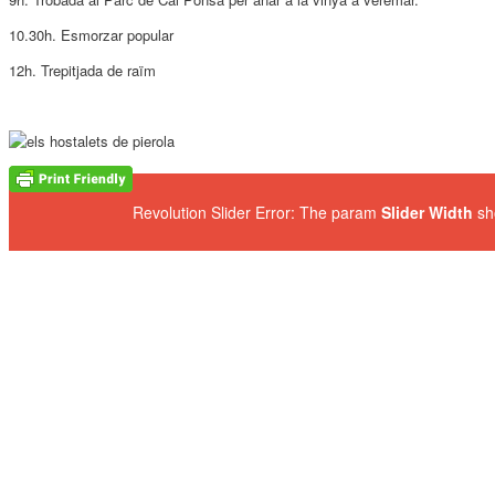
10.30h. Esmorzar popular
12h. Trepitjada de raïm
Revolution Slider Error: The param
Slider Width
sh