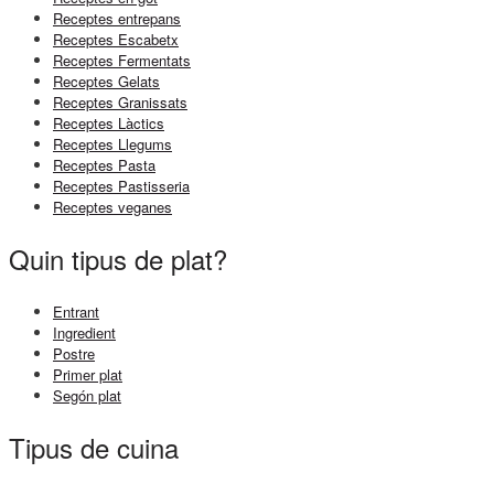
Receptes entrepans
Receptes Escabetx
Receptes Fermentats
Receptes Gelats
Receptes Granissats
Receptes Làctics
Receptes Llegums
Receptes Pasta
Receptes Pastisseria
Receptes veganes
Quin tipus de plat?
Entrant
Ingredient
Postre
Primer plat
Segón plat
Tipus de cuina