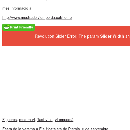
més informació a:
http://www.mostradelviemporda.cat/home
Revolution Slider Error: The param
Slider Width
sh
Figueres
,
mostra vi
,
Tast vins
,
vi empordà
Festa de la verema a Els Hostalets de Pierola, 3 de septembre