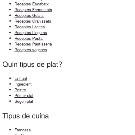
Receptes Escabetx
Receptes Fermentats
Receptes Gelats
Receptes Granissats
Receptes Làctics
Receptes Llegums
Receptes Pasta
Receptes Pastisseria
Receptes veganes
Quin tipus de plat?
Entrant
Ingredient
Postre
Primer plat
Segón plat
Tipus de cuina
Francesa