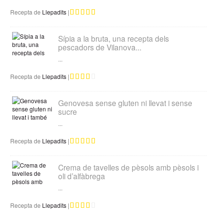
Recepta de
Llepadits
|
Sípia a la bruta, una recepta dels
pescadors de Vilanova...
...
Recepta de
Llepadits
|
Genovesa sense gluten ni llevat i sense
sucre
...
Recepta de
Llepadits
|
Crema de tavelles de pèsols amb pèsols i
oli d’alfàbrega
...
Recepta de
Llepadits
|