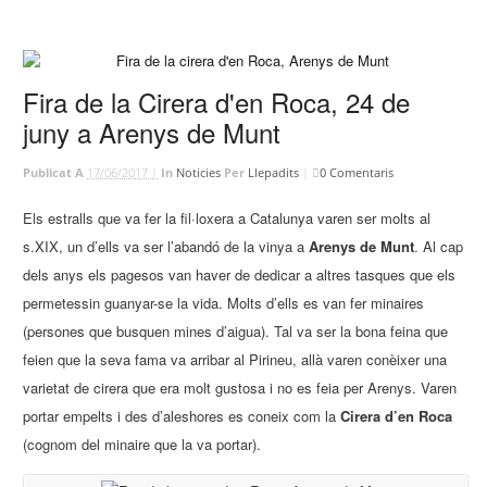
Fira de la Cirera d'en Roca, 24 de
juny a Arenys de Munt
Publicat A
17/06/2017 |
In
Noticies
Per
Llepadits
|
0 Comentaris
Els estralls que va fer la fil·loxera a Catalunya varen ser molts al
s.XIX, un d’ells va ser l’abandó de la vinya a
Arenys de Munt
. Al cap
dels anys els pagesos van haver de dedicar a altres tasques que els
permetessin guanyar-se la vida. Molts d’ells es van fer minaires
(persones que busquen mines d’aigua). Tal va ser la bona feina que
feien que la seva fama va arribar al Pirineu, allà varen conèixer una
varietat de cirera que era molt gustosa i no es feia per Arenys. Varen
portar empelts i des d’aleshores es coneix com la
Cirera d’en Roca
(cognom del minaire que la va portar).