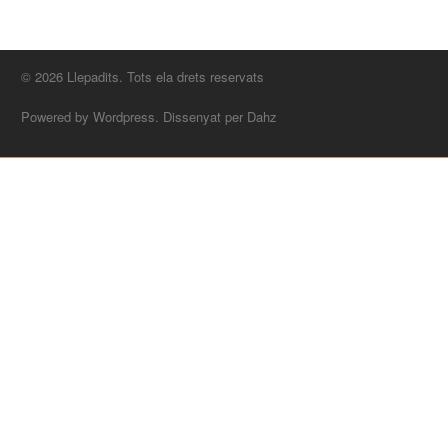
© 2026 Llepadits. Tots ela drets reservats
Powered by Wordpress. Dissenyat per Dahz