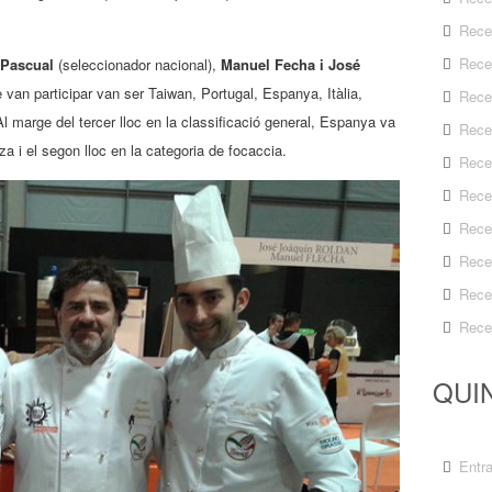
Rece
Rece
 Pascual
(seleccionador nacional),
Manuel Fecha i José
van participar van ser Taiwan, Portugal, Espanya, Itàlia,
Rece
l marge del tercer lloc en la classificació general, Espanya va
Rece
zza i el segon lloc en la categoria de focaccia.
Rece
Rece
Rece
Rece
Rece
Rece
QUIN
Entr