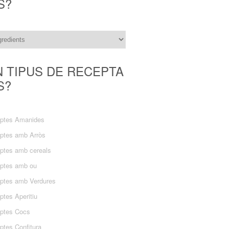
S?
N TIPUS DE RECEPTA
S?
ptes Amanides
ptes amb Arròs
ptes amb cereals
ptes amb ou
ptes amb Verdures
ptes Aperitiu
ptes Cocs
ptes Confitura