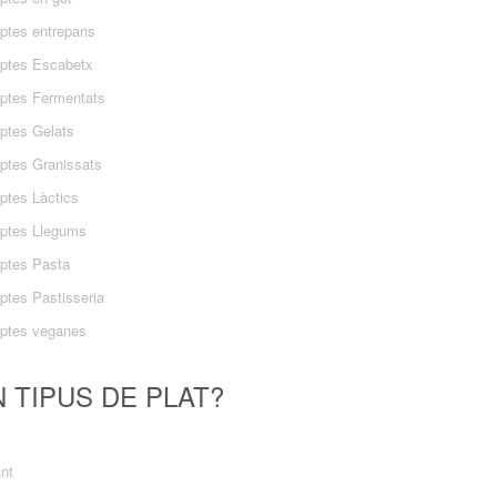
ptes entrepans
ptes Escabetx
ptes Fermentats
ptes Gelats
ptes Granissats
ptes Làctics
ptes Llegums
ptes Pasta
ptes Pastisseria
ptes veganes
 TIPUS DE PLAT?
ant