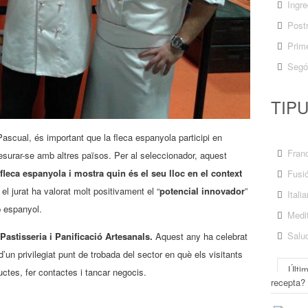
Ingre
Post
Prime
Segó
TIP
scual, és important que la fleca espanyola participi en
Fran
surar-se amb altres països. Per al seleccionador, aquest
 fleca espanyola i mostra quin és el seu lloc en el context
Fusi
 el jurat ha valorat molt positivament el “
potencial innovador
”
Itali
p espanyol.
Medit
Salu
Pastisseria i Panificació Artesanals.
Aquest any ha celebrat
d’un privilegiat punt de trobada del sector en què els visitants
Últi
ctes, fer contactes i tancar negocis.
recepta?