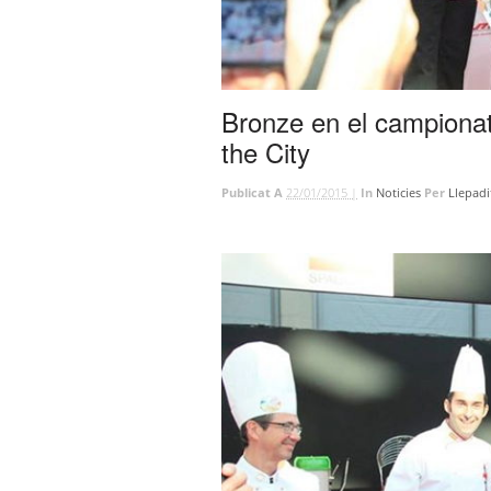
Bronze en el campionat 
the City
Publicat A
22/01/2015 |
In
Noticies
Per
Llepadi