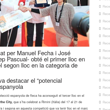
Rece
Rece
Rece
Rece
Recep
Rece
Rece
mat per Manuel Fecha i José
sep Pascual- obté el primer lloc en
Rece
el segon lloc en la categoria de
Recep
Rece
 va destacar el “potencial
Rece
espanyola
Rece
Rece
lecció espanyola de fleca ha aconseguit el tercer lloc en el
the City,
que s’ha celebrat a Rimini (Itàlia) del 17 al 21 de
Rece
ra i segona en aquesta competició que va tenir lloc en el marc
Rece