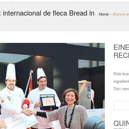
internacional de fleca Bread in
Home
»
Bronze en
EIN
REC
Pots bus
ingredien
Tria i re
Cerca:
QUI