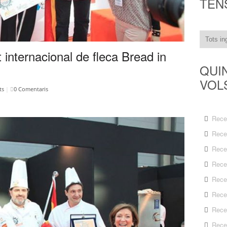
TEN
internacional de fleca Bread in
QUI
VOL
ts
|
0 Comentaris
Rece
Rece
Rece
Rece
Rece
Rece
Rece
Rece