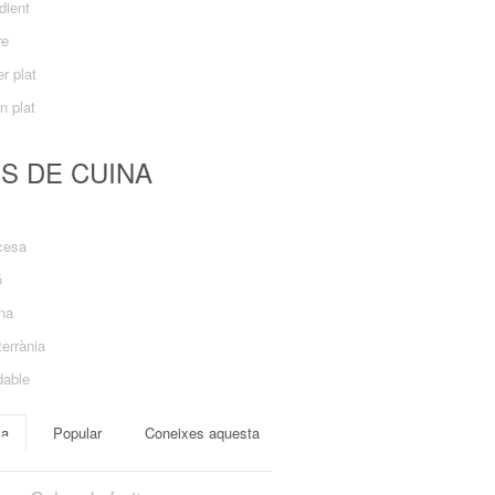
dient
re
r plat
n plat
US DE CUINA
cesa
ó
ana
errània
dable
ma
Popular
Coneixes aquesta