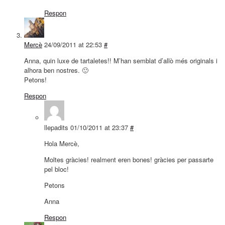
Respon
Mercè
24/09/2011 at 22:53
#
Anna, quin luxe de tartaletes!! M’han semblat d’allò més originals i
alhora ben nostres. 🙂
Petons!
Respon
llepadits
01/10/2011 at 23:37
#
Hola Mercè,
Moltes gràcies! realment eren bones! gràcies per passarte
pel bloc!
Petons
Anna
Respon