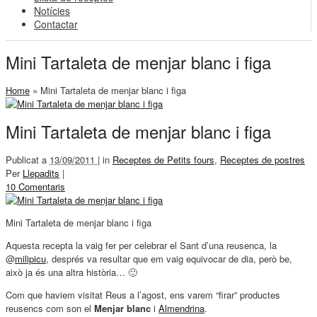
Notícies
Contactar
Mini Tartaleta de menjar blanc i figa
Home
»
Mini Tartaleta de menjar blanc i figa
Mini Tartaleta de menjar blanc i figa
Publicat a
13/09/2011 |
in
Receptes de Petits fours
,
Receptes de postres
Per
Llepadits
|
10 Comentaris
Mini Tartaleta de menjar blanc i figa
Aquesta recepta la vaig fer per celebrar el Sant d’una reusenca, la
@
milipicu
, després va resultar que em vaig equivocar de dia, però be,
això ja és una altra història… 🙂
Com que haviem visitat Reus a l’agost, ens varem “firar” productes
reusencs com son el
Menjar blanc
i
Almendrina
.