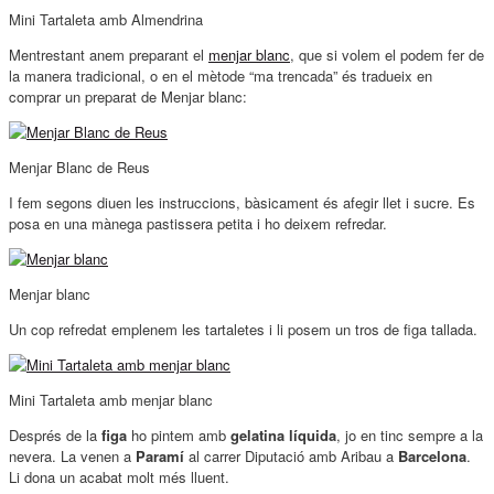
Mini Tartaleta amb Almendrina
Mentrestant anem preparant el
menjar blanc
, que si volem el podem fer de
la manera tradicional, o en el mètode “ma trencada” és tradueix en
comprar un preparat de Menjar blanc:
Menjar Blanc de Reus
I fem segons diuen les instruccions, bàsicament és afegir llet i sucre. Es
posa en una mànega pastissera petita i ho deixem refredar.
Menjar blanc
Un cop refredat emplenem les tartaletes i li posem un tros de figa tallada.
Mini Tartaleta amb menjar blanc
Després de la
figa
ho pintem amb
gelatina líquida
, jo en tinc sempre a la
nevera. La venen a
Paramí
al carrer Diputació amb Aribau a
Barcelona
.
Li dona un acabat molt més lluent.