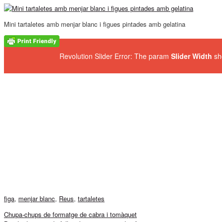
Mini tartaletes amb menjar blanc i figues pintades amb gelatina
Revolution Slider Error: The param
Slider Width
sh
figa
,
menjar blanc
,
Reus
,
tartaletes
Chupa-chups de formatge de cabra i tomàquet