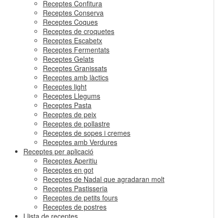
Receptes Confitura
Receptes Conserva
Receptes Coques
Receptes de croquetes
Receptes Escabetx
Receptes Fermentats
Receptes Gelats
Receptes Granissats
Receptes amb làctics
Receptes light
Receptes Llegums
Receptes Pasta
Receptes de peix
Receptes de pollastre
Receptes de sopes i cremes
Receptes amb Verdures
Receptes per aplicació
Receptes Aperitiu
Receptes en got
Receptes de Nadal que agradaran molt
Receptes Pastisseria
Receptes de petits fours
Receptes de postres
Llista de receptes