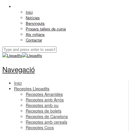
Inici
Notícies
Benvinguts
Propers tallers de cuina
Als mitjans
Contactar
Navegació
Inici
Receptes Llepadits
Receptes Amanides
Receptes amb Arròs
Receptes amb ou
Receptes de bolets
Receptes de Canelons
Receptes amb cereals
Receptes Cocs