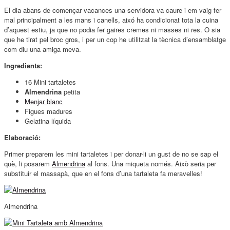
El dia abans de començar vacances una servidora va caure i em vaig fer
mal principalment a les mans i canells, aixó ha condicionat tota la cuina
d’aquest estiu, ja que no podia fer gaires cremes ni masses ni res. O sia
que he tirat pel broc gros, i per un cop he utilitzat la tècnica d’ensamblatge
com diu una amiga meva.
Ingredients:
16 Mini tartaletes
Almendrina
petita
Menjar blanc
Figues madures
Gelatina líquida
Elaboració:
Primer preparem les mini tartaletes i per donar-li un gust de no se sap el
què, li posarem
Almendrina
al fons. Una miqueta només. Això seria per
substituir el massapà, que en el fons d’una tartaleta fa meravelles!
Almendrina