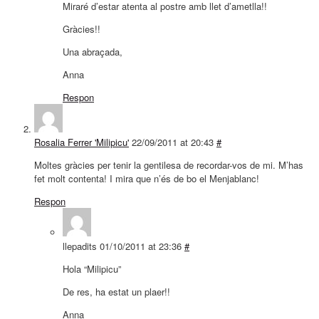
Miraré d’estar atenta al postre amb llet d’ametlla!!
Gràcies!!
Una abraçada,
Anna
Respon
Rosalia Ferrer 'Milipicu'
22/09/2011 at 20:43
#
Moltes gràcies per tenir la gentilesa de recordar-vos de mi. M’has
fet molt contenta! I mira que n’és de bo el Menjablanc!
Respon
llepadits
01/10/2011 at 23:36
#
Hola “Milipicu”
De res, ha estat un plaer!!
Anna