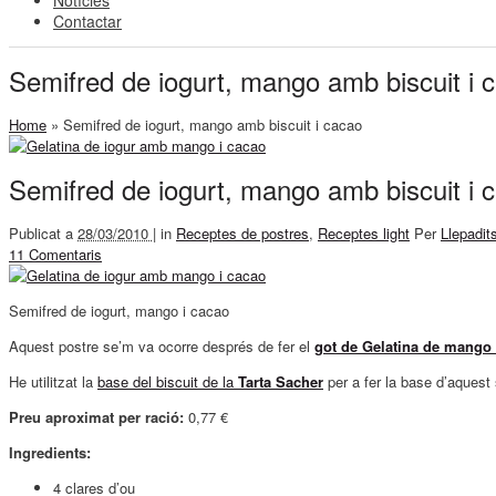
Notícies
Contactar
Semifred de iogurt, mango amb biscuit i 
Home
»
Semifred de iogurt, mango amb biscuit i cacao
Semifred de iogurt, mango amb biscuit i 
Publicat a
28/03/2010 |
in
Receptes de postres
,
Receptes light
Per
Llepadit
11 Comentaris
Semifred de iogurt, mango i cacao
Aquest postre se’m va ocorre després de fer el
got de Gelatina de mango 
He utilitzat la
base del biscuit de la
Tarta Sacher
per a fer la base d’aquest
Preu aproximat per ració:
0,77 €
Ingredients:
4 clares d’ou