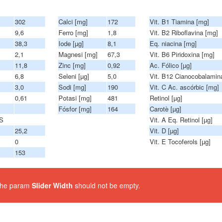
302
Calci [mg]
172
Vit. B1 Tiamina [mg]
9,6
Ferro [mg]
1,8
Vit. B2 Riboflavina [mg]
38,3
Iode [µg]
8,1
Eq. niacina [mg]
2,1
Magnesi [mg]
67,3
Vit. B6 Piridoxina [mg]
11,8
Zinc [mg]
0,92
Ac. Fólico [µg]
6,8
Seleni [µg]
5,0
Vit. B12 Cianocobalamina
3,0
Sodi [mg]
190
Vit. C Ac. ascórbic [mg]
0,61
Potasi [mg]
481
Retinol [µg]
Fósfor [mg]
164
Carotè [µg]
S
Vit. A Eq. Retinol [µg]
25,2
Vit. D [µg]
0
Vit. E Tocoferols [µg]
153
 The param
Slider Width
should not be empty.