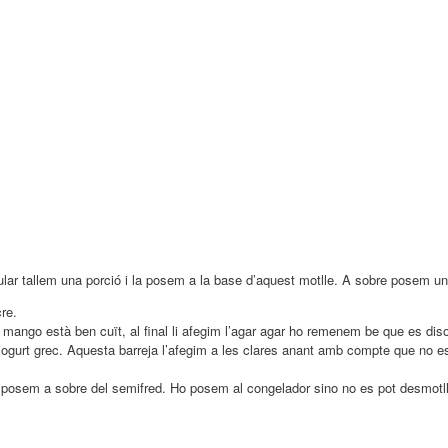
ular tallem una porció i la posem a la base d’aquest motlle. A sobre posem u
cre.
ango està ben cuït, al final li afegim l’agar agar ho remenem be que es disol
 iogurt grec. Aquesta barreja l’afegim a les clares anant amb compte que no es 
a posem a sobre del semifred. Ho posem al congelador sino no es pot desmotll