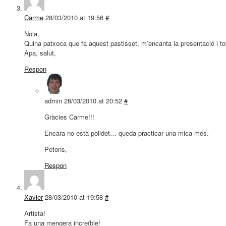
Carme
28/03/2010 at 19:56
#
Noia,
Quina patxoca que fa aquest pastisset, m’encanta la presentació i tot
Apa, salut,
Respon
admin
28/03/2010 at 20:52
#
Gràcies Carme!!!
Encara no està polidet… queda practicar una mica més.
Petons,
Respon
Xavier
28/03/2010 at 19:58
#
Artista!
Fa una mengera increïble!