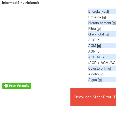
Informació nutricional:
Energia [kcal]
Proteína [g]
Hidrats carboni [g]
Fibra [g]
Greix total [g]
AGS [g]
AGM [g]
AGP [g]
AGP/AGS
(AGP + AGM)/AG
Colesterol [mg]
Alcohol [g]
Aigua [g]
Revolution Slider Error: