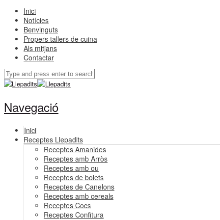
Inici
Notícies
Benvinguts
Propers tallers de cuina
Als mitjans
Contactar
Navegació
Inici
Receptes Llepadits
Receptes Amanides
Receptes amb Arròs
Receptes amb ou
Receptes de bolets
Receptes de Canelons
Receptes amb cereals
Receptes Cocs
Receptes Confitura