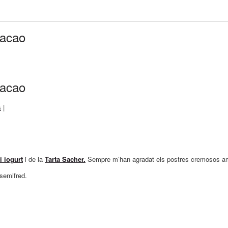
cacao
cacao
s
|
i iogurt
i de la
Tarta Sacher.
Sempre m’han agradat els postres cremosos amb 
 semifred.