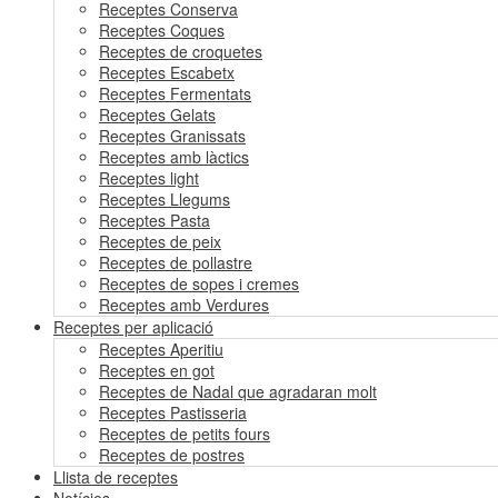
Receptes Conserva
Receptes Coques
Receptes de croquetes
Receptes Escabetx
Receptes Fermentats
Receptes Gelats
Receptes Granissats
Receptes amb làctics
Receptes light
Receptes Llegums
Receptes Pasta
Receptes de peix
Receptes de pollastre
Receptes de sopes i cremes
Receptes amb Verdures
Receptes per aplicació
Receptes Aperitiu
Receptes en got
Receptes de Nadal que agradaran molt
Receptes Pastisseria
Receptes de petits fours
Receptes de postres
Llista de receptes