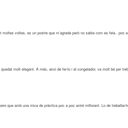
t moltes voltes, es un postre que m’agrada però no sabia com es feia.. poc a
 quedat molt elegant. A més, això de fer-lo i al congelador, va molt bé per treb
ero que amb una mica de pràctica poc a poc aniré millorant. Lo de treballar-h