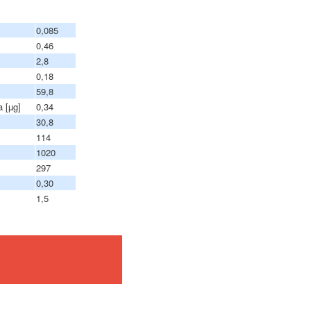
0,085
0,46
2,8
0,18
59,8
 [µg]
0,34
30,8
114
1020
297
0,30
1,5