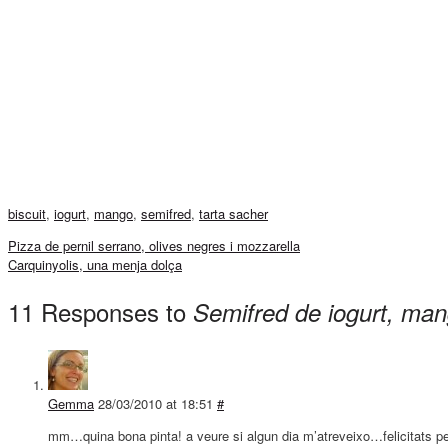
biscuit
,
iogurt
,
mango
,
semifred
,
tarta sacher
Pizza de pernil serrano, olives negres i mozzarella
Carquinyolis, una menja dolça
11 Responses to
Semifred de iogurt, man
Gemma
28/03/2010 at 18:51
#
mm…quina bona pinta! a veure si algun dia m’atreveixo…felicitats pe