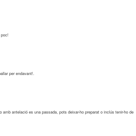
 poc!
allar per endavant!.
o amb antelació es una passada, pots deixar-ho preparat o inclús tenir-ho de