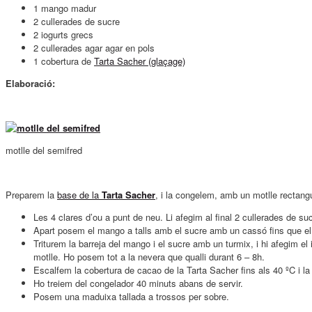
1 mango madur
2 cullerades de sucre
2 iogurts grecs
2 cullerades agar agar en pols
1 cobertura de
Tarta Sacher (glaçage)
Elaboració:
motlle del semifred
Preparem la
base de la
Tarta Sacher
, i la congelem, amb un motlle rectang
Les 4 clares d’ou a punt de neu. Li afegim al final 2 cullerades de su
Apart posem el mango a talls amb el sucre amb un cassó fins que el m
Triturem la barreja del mango i el sucre amb un turmix, i hi afegim el
motlle. Ho posem tot a la nevera que qualli durant 6 – 8h.
Escalfem la cobertura de cacao de la Tarta Sacher fins als 40 ºC i l
Ho treiem del congelador 40 minuts abans de servir.
Posem una maduixa tallada a trossos per sobre.