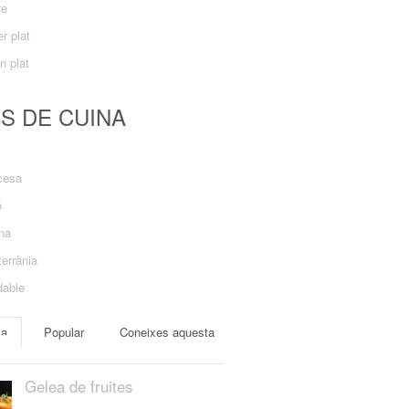
re
r plat
n plat
US DE CUINA
cesa
ó
ana
errània
dable
ma
Popular
Coneixes aquesta
Gelea de fruites