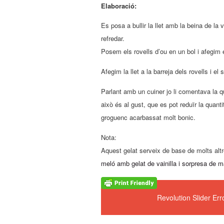
Elaboració:
Es posa a bullir la llet amb la beina de la 
refredar.
Posem els rovells d’ou en un bol i afegim e
Afegim la llet a la barreja dels rovells i e
Parlant amb un cuiner jo li comentava la qu
això és al gust, que es pot reduïr la quanti
groguenc acarbassat molt bonic.
Nota:
Aquest gelat serveix de base de molts alt
meló amb gelat de vainilla i sorpresa de 
Revolution Slider Er