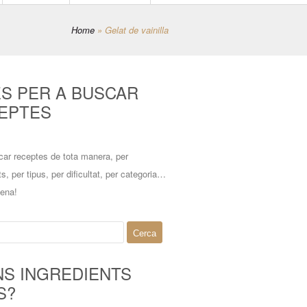
Home
»
Gelat de vainilla
ES PER A BUSCAR
EPTES
car receptes de tota manera, per
ts, per tipus, per dificultat, per categoria…
mena!
NS INGREDIENTS
S?