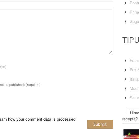
Post
Prime
Segó
TIP
Fran
ired)
Fusi
Itali
 not be published)
(required)
Medit
Salu
Últi
recepta?
earn how your comment data is processed
.