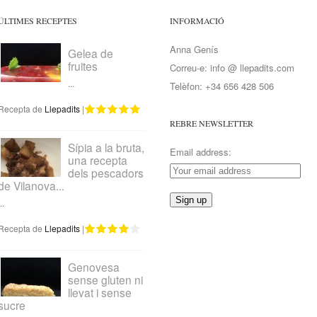
ÚLTIMES RECEPTES
INFORMACIÓ
Anna Genís
Gelea de
fruites
Correu-e: info @ llepadits.com
...
Telèfon: +34 656 428 506
Recepta de
Llepadits
|
REBRE NEWSLETTER
Sípia a la bruta,
Email address:
una recepta
dels pescadors
de Vilanova...
..
Recepta de
Llepadits
|
Genovesa
sense gluten ni
llevat i sense
sucre