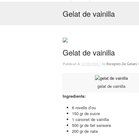
Gelat de vainilla
Gelat de vainilla
Publicat A
22/08/2009 |
In
Receptes De Gelats
,
gelat de vainilla
Ingredients:
6 rovells d’ou
150 gr de sucre
1 canonet de vainilla
500 gr de llet sensera
200 gr de nata