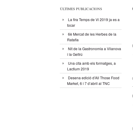
ÚLTIMES PUBLICACIONS
La fira Temps de Vi 2019 ja es a
tocar
6è Mercat de les Herbes de la
Ratafia
Nit de la Gastronomia a Vilanova
i la Geltrú
Una cita amb els formatges, a
Lactium 2019
Desena edició d’All Those Food
Market, 6 i 7 d’abril al TNC
.