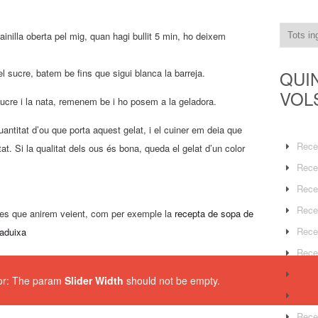
vainilla oberta pel mig, quan hagi bullit 5 min, ho deixem
QUI
l sucre, batem be fins que sigui blanca la barreja.
VOL
l sucre i la nata, remenem be i ho posem a la geladora.
antitat d’ou que porta aquest gelat, i el cuiner em deia que
Rece
tat. Si la qualitat dels ous és bona, queda el gelat d’un color
Rece
Rece
Rece
res que anirem veient, com per exemple la
recepta de sopa de
Rece
maduixa
Rece
Rece
ror: The param
Slider Width
should not be empty.
Rece
Rece