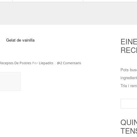
EIN
REC
Receptes De Postres
Per
Llepadits
|
2 Comentaris
Pots bus
ingredien
Tria i re
Cerca:
QUI
TEN