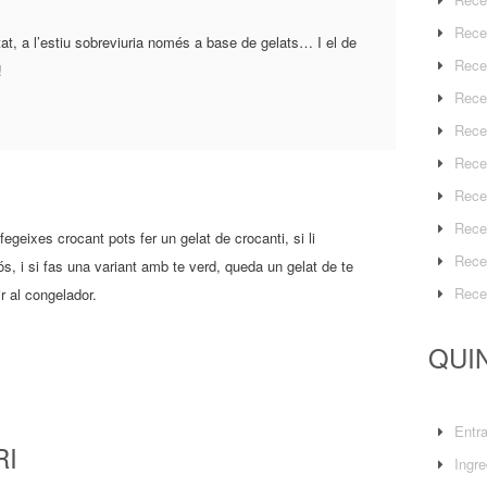
Rece
tat, a l’estiu sobreviuria només a base de gelats… I el de
Rece
!
Rece
Rece
Rece
Rece
Rece
afegeixes crocant pots fer un gelat de crocanti, si li
Rece
s, i si fas una variant amb te verd, queda un gelat de te
Rece
r al congelador.
QUIN
Entr
RI
Ingre