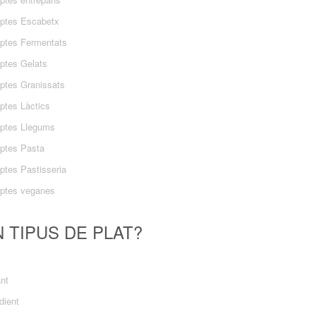
ptes Escabetx
ptes Fermentats
ptes Gelats
ptes Granissats
ptes Làctics
ptes Llegums
ptes Pasta
ptes Pastisseria
ptes veganes
 TIPUS DE PLAT?
ant
dient