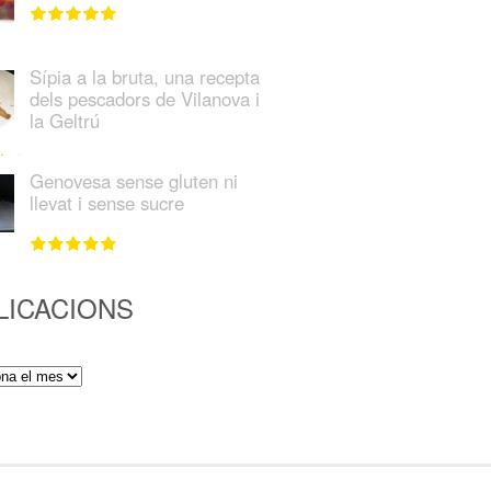
Sípia a la bruta, una recepta
dels pescadors de Vilanova i
la Geltrú
Genovesa sense gluten ni
llevat i sense sucre
LICACIONS
ions