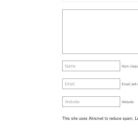
Nom
(requ
Email (will
Website
This site uses Akismet to reduce spam.
L