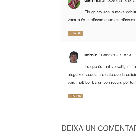
31/08/2009 at 16:13
#
Els gelats són la meva debili
vainilla és el clàssic entre els clàssics
RESPON
admin
01/09/2009 at 15:07
#
Es que és tant versàtil, si li 
afegeixes xocolata o café queda delició
verd molt bo. Es un bon recurs per teni
RESPON
DEIXA UN COMENTA