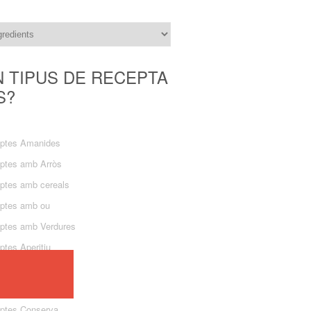
N TIPUS DE RECEPTA
S?
ptes Amanides
ptes amb Arròs
ptes amb cereals
ptes amb ou
ptes amb Verdures
ptes Aperitiu
ptes Cocs
ptes Confitura
ptes Conserva