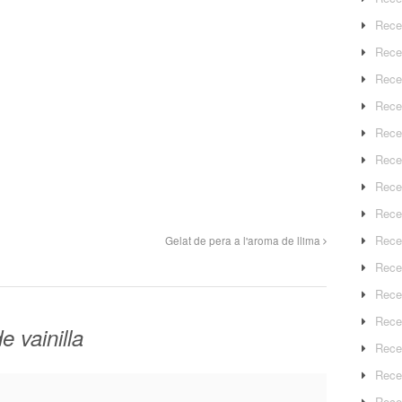
Rece
Rece
Rece
Recep
Rece
Rece
Rece
Recep
Rece
Gelat de pera a l'aroma de llima
Rece
Rece
Rece
e vainilla
Rece
Rece
Rece