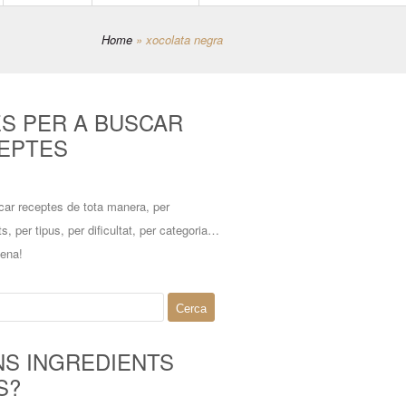
Home
»
xocolata negra
ES PER A BUSCAR
EPTES
car receptes de tota manera, per
ts, per tipus, per dificultat, per categoria…
mena!
NS INGREDIENTS
S?