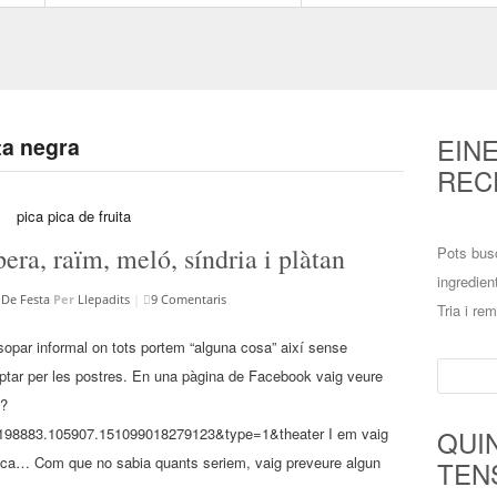
EIN
ta negra
REC
era, raïm, meló, síndria i plàtan
Pots bus
ingredien
De Festa
Per
Llepadits
|
9 Comentaris
Tria i re
opar informal on tots portem “alguna cosa” així sense
Cerca:
optar per les postres. En una pàgina de Facebook vaig veure
p?
98883.105907.151099018279123&type=1&theater I em vaig
QUI
resca… Com que no sabia quants seriem, vaig preveure algun
TEN