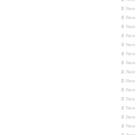
Rece
Rece
Rece
Recep
Rece
Rece
Rece
Recep
Rece
Rece
Rece
Rece
Rece
Rece
Rece