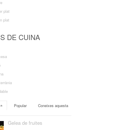
re
r plat
n plat
US DE CUINA
cesa
ó
ana
errània
dable
ma
Popular
Coneixes aquesta
Gelea de fruites