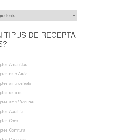
N TIPUS DE RECEPTA
S?
ptes Amanides
ptes amb Arròs
ptes amb cereals
ptes amb ou
ptes amb Verdures
ptes Aperitiu
ptes Cocs
ptes Confitura
ptes Conserva