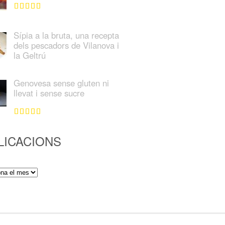
Sípia a la bruta, una recepta
dels pescadors de Vilanova i
la Geltrú
Genovesa sense gluten ni
llevat i sense sucre
LICACIONS
ions