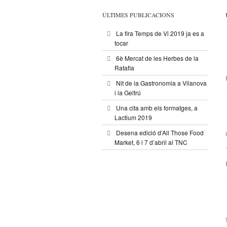
ÚLTIMES PUBLICACIONS
La fira Temps de Vi 2019 ja es a
tocar
6è Mercat de les Herbes de la
Ratafia
Nit de la Gastronomia a Vilanova
i la Geltrú
Una cita amb els formatges, a
Lactium 2019
Desena edició d’All Those Food
Market, 6 i 7 d’abril al TNC
.