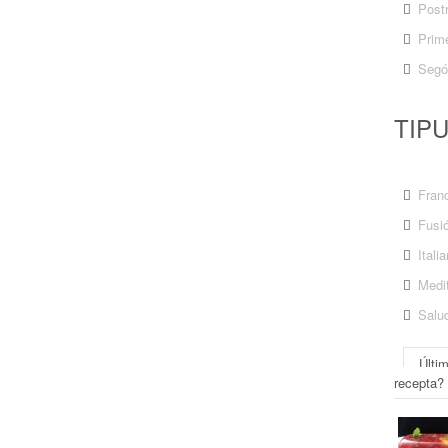
Post
Prime
Segó
TIP
Fran
Fusi
Itali
Medit
Salu
Últi
recepta?