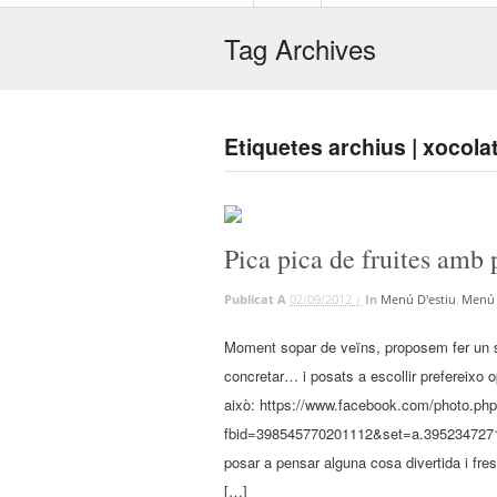
Tag Archives
Etiquetes archius | xocola
Pica pica de fruites amb p
Publicat A
02/09/2012 |
In
Menú D'estiu
,
Menú 
Moment sopar de veïns, proposem fer un s
concretar… i posats a escollir prefereixo 
això: https://www.facebook.com/photo.ph
fbid=398545770201112&set=a.3952347271
posar a pensar alguna cosa divertida i f
[…]