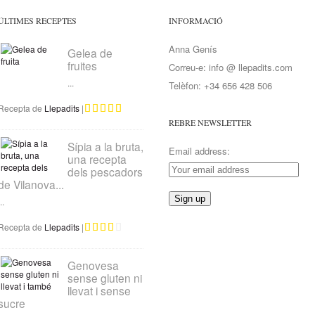
ÚLTIMES RECEPTES
INFORMACIÓ
Anna Genís
Gelea de
fruites
Correu-e: info @ llepadits.com
...
Telèfon: +34 656 428 506
Recepta de
Llepadits
|
REBRE NEWSLETTER
Sípia a la bruta,
Email address:
una recepta
dels pescadors
de Vilanova...
..
Recepta de
Llepadits
|
Genovesa
sense gluten ni
llevat i sense
sucre