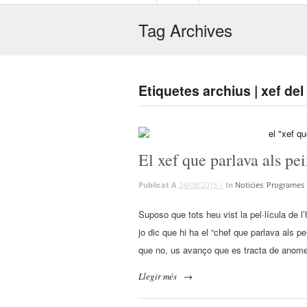
Tag Archives
Etiquetes archius | xef del
El xef que parlava als pe
Publicat A
24/08/2015 |
In
Noticies
,
Programes 
Suposo que tots heu vist la pel·lícula de
jo dic que hi ha el “chef que parlava als
que no, us avanço que es tracta de anome
Llegir més
→