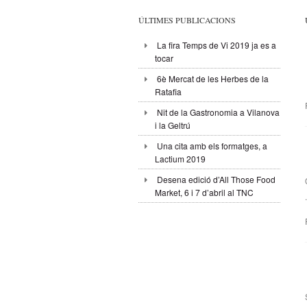
ÚLTIMES PUBLICACIONS
La fira Temps de Vi 2019 ja es a
tocar
6è Mercat de les Herbes de la
Ratafia
Nit de la Gastronomia a Vilanova
i la Geltrú
Una cita amb els formatges, a
Lactium 2019
Desena edició d’All Those Food
Market, 6 i 7 d’abril al TNC
.