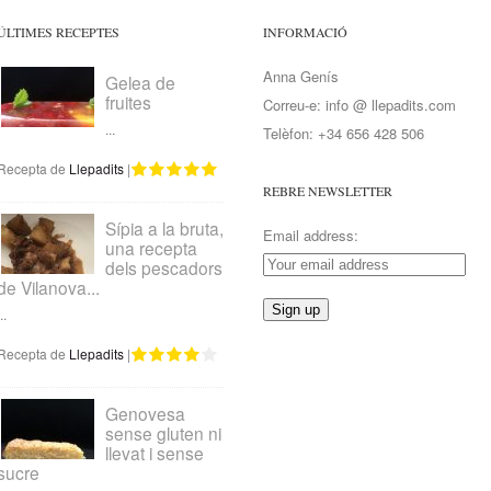
ÚLTIMES RECEPTES
INFORMACIÓ
Anna Genís
Gelea de
fruites
Correu-e: info @ llepadits.com
...
Telèfon: +34 656 428 506
Recepta de
Llepadits
|
REBRE NEWSLETTER
Sípia a la bruta,
Email address:
una recepta
dels pescadors
de Vilanova...
..
Recepta de
Llepadits
|
Genovesa
sense gluten ni
llevat i sense
sucre