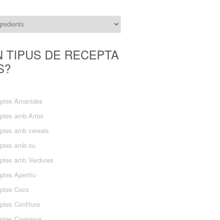
N TIPUS DE RECEPTA
S?
ptes Amanides
ptes amb Arròs
ptes amb cereals
ptes amb ou
ptes amb Verdures
ptes Aperitiu
ptes Cocs
ptes Confitura
ptes Conserva