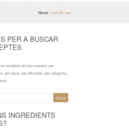
Home
»
xef del mar
ES PER A BUSCAR
EPTES
car receptes de tota manera, per
ts, per tipus, per dificultat, per categoria…
mena!
NS INGREDIENTS
S?