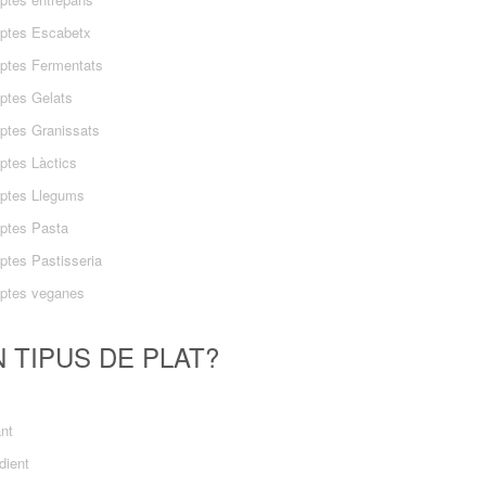
ptes Escabetx
ptes Fermentats
ptes Gelats
ptes Granissats
ptes Làctics
ptes Llegums
ptes Pasta
ptes Pastisseria
ptes veganes
 TIPUS DE PLAT?
ant
dient