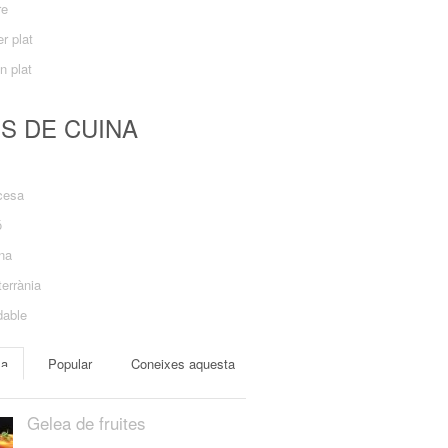
re
r plat
n plat
US DE CUINA
cesa
ó
ana
errània
dable
ma
Popular
Coneixes aquesta
Gelea de fruites