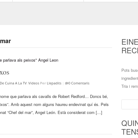
EIN
 mar
REC
ixos
Pots bus
ingredien
De Cuina A La TV
,
Videos
Per
Llepadits
|
0 Comentaris
Tria i re
 l’home que parlava als cavalls de Robert Redford… Doncs bé,
Cerca:
 peixos”. Amb aquest nom alguns haureu endevinat quí és. Pels
nat “Chef del mar”, Angel León. Està considerat com […]
QUI
TEN