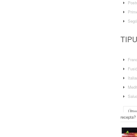
Post
Prime
Segó
TIP
Fran
Fusi
Itali
Medit
Salu
Últi
recepta?