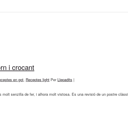
rn i crocant
ceptes en got
,
Receptes light
Per
Llepadits
|
molt senzilla de fer, i alhora molt vistosa. Es una revisió de un postre clàs