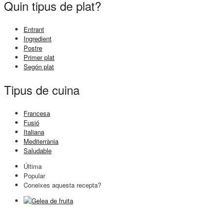
Quin tipus de plat?
Entrant
Ingredient
Postre
Primer plat
Segón plat
Tipus de cuina
Francesa
Fusió
Italiana
Mediterrània
Saludable
Última
Popular
Coneixes aquesta recepta?