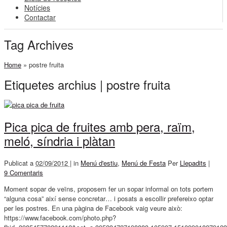
Notícies
Contactar
Tag Archives
Home
»
postre fruita
Etiquetes archius | postre fruita
Pica pica de fruites amb pera, raïm,
meló, síndria i plàtan
Publicat a
02/09/2012 |
in
Menú d'estiu
,
Menú de Festa
Per
Llepadits
|
9 Comentaris
Moment sopar de veïns, proposem fer un sopar informal on tots portem
“alguna cosa” així sense concretar… i posats a escollir prefereixo optar
per les postres. En una pàgina de Facebook vaig veure això:
https://www.facebook.com/photo.php?