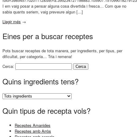
fbid=398545770201112&set=a.395234727198883.105907.151099018279123
I em vaig posar a pensar alguna cosa divertida i fresca… Com que no
sabia quants seriem, vaig preveure algun […]
Llegir més
→
Eines per a buscar receptes
Pots buscar receptes de tota manera, per ingredients, per tipus, per
dificultat, per categoria… Tria i remena!
Cerca:
Quins ingredients tens?
Quin tipus de recepta vols?
Receptes Amanides
Receptes amb Arròs
Receptes amb cereals