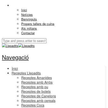
Inici
Notícies
Benvinguts
Propers tallers de cuina
Als mitjans
Contactar
Navegació
Inici
Receptes Llepadits
Receptes Amanides
Receptes amb Arròs
Receptes amb ou
Receptes de bolets
Receptes de Canelons
Receptes amb cereals
Receptes Cocs