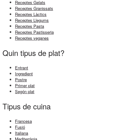
Receptes Gelats
Receptes Granissats
Receptes Làctics
Receptes Llegums
Receptes Pasta
Receptes Pastisseria
Receptes veganes
Quin tipus de plat?
Entrant
Ingredient
Postre
Primer plat
Segón plat
Tipus de cuina
Francesa
Fusió
Italiana
Mediterrània