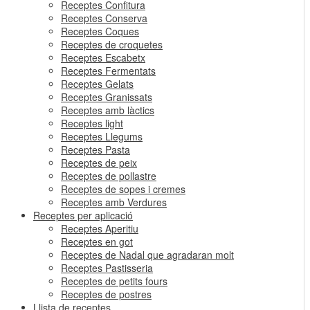
Receptes Confitura
Receptes Conserva
Receptes Coques
Receptes de croquetes
Receptes Escabetx
Receptes Fermentats
Receptes Gelats
Receptes Granissats
Receptes amb làctics
Receptes light
Receptes Llegums
Receptes Pasta
Receptes de peix
Receptes de pollastre
Receptes de sopes i cremes
Receptes amb Verdures
Receptes per aplicació
Receptes Aperitiu
Receptes en got
Receptes de Nadal que agradaran molt
Receptes Pastisseria
Receptes de petits fours
Receptes de postres
Llista de receptes