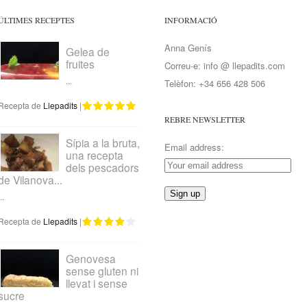
ÚLTIMES RECEPTES
INFORMACIÓ
Anna Genís
Gelea de
fruites
Correu-e: info @ llepadits.com
...
Telèfon: +34 656 428 506
Recepta de
Llepadits
|
REBRE NEWSLETTER
Sípia a la bruta,
Email address:
una recepta
dels pescadors
de Vilanova...
..
Recepta de
Llepadits
|
Genovesa
sense gluten ni
llevat i sense
sucre