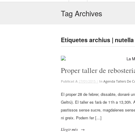
Tag Archives
Etiquetes archius | nutell
Proper taller de reboste
Publicat A
27/01/2015 |
In
Agenda Tallers De C
El proper 28 de febrer, dissabte, donaré un
Geltrú). El taller es farà de 11h a 13,30h
pastissos sense sucre, magdalenes sense s
ni greix. Podem fer […]
Llegir més
→