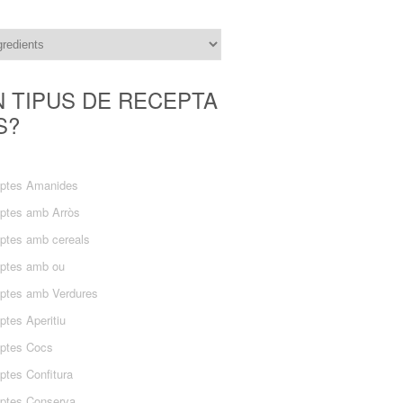
N TIPUS DE RECEPTA
S?
ptes Amanides
ptes amb Arròs
ptes amb cereals
ptes amb ou
ptes amb Verdures
ptes Aperitiu
ptes Cocs
ptes Confitura
ptes Conserva