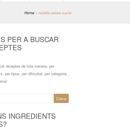
Home
»
nutella sense sucre
ES PER A BUSCAR
EPTES
car receptes de tota manera, per
ts, per tipus, per dificultat, per categoria…
mena!
NS INGREDIENTS
S?