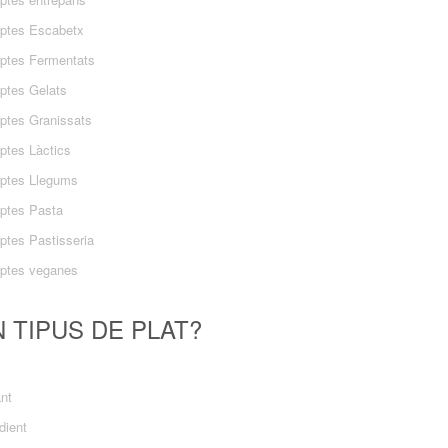
ptes Escabetx
ptes Fermentats
ptes Gelats
ptes Granissats
ptes Làctics
ptes Llegums
ptes Pasta
ptes Pastisseria
ptes veganes
 TIPUS DE PLAT?
ant
dient