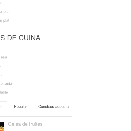
re
r plat
n plat
US DE CUINA
cesa
ó
ana
errània
dable
ma
Popular
Coneixes aquesta
Gelea de fruites