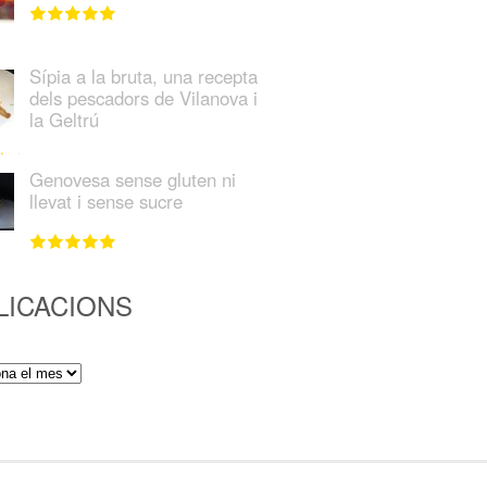
Sípia a la bruta, una recepta
dels pescadors de Vilanova i
la Geltrú
Genovesa sense gluten ni
llevat i sense sucre
LICACIONS
ions