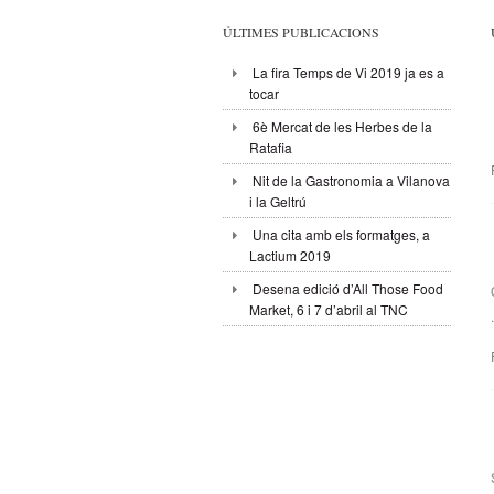
ÚLTIMES PUBLICACIONS
La fira Temps de Vi 2019 ja es a
tocar
6è Mercat de les Herbes de la
Ratafia
Nit de la Gastronomia a Vilanova
i la Geltrú
Una cita amb els formatges, a
Lactium 2019
Desena edició d’All Those Food
Market, 6 i 7 d’abril al TNC
.