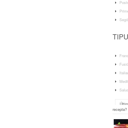
Post
Prime
Segó
TIP
Fran
Fusi
Itali
Medit
Salu
Últi
recepta?