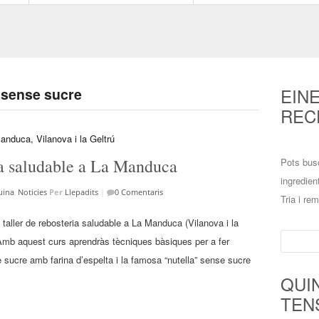
EIN
a sense sucre
REC
ria saludable a La Manduca
Pots bus
ingredien
uina
,
Noticies
Per
Llepadits
|
0 Comentaris
Tria i re
 taller de rebosteria saludable a La Manduca (Vilanova i la
Cerca:
. Amb aquest curs aprendràs tècniques bàsiques per a fer
ucre amb farina d’espelta i la famosa “nutella” sense sucre
QUI
TEN