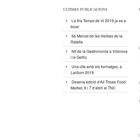
ÚLTIMES PUBLICACIONS
La fira Temps de Vi 2019 ja es a
tocar
6è Mercat de les Herbes de la
Ratafia
Nit de la Gastronomia a Vilanova
i la Geltrú
Una cita amb els formatges, a
Lactium 2019
Desena edició d’All Those Food
Market, 6 i 7 d’abril al TNC
.