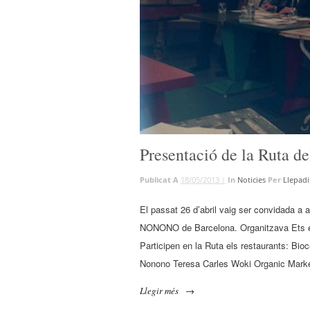
Presentació de la Ruta d
Publicat A
18/05/2013 |
In
Noticies
Per
Llepadi
El passat 26 d’abril vaig ser convidada a 
NONONO de Barcelona. Organitzava Ets el
Participen en la Ruta els restaurants: Bi
Nonono Teresa Carles Woki Organic Mark
Llegir més
→