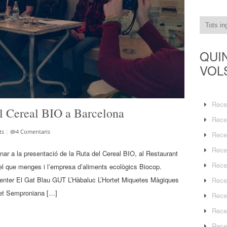
QUI
VOL
Rece
el Cereal BIO a Barcelona
Rece
ts
|
4 Comentaris
Rece
Rece
anar a la presentació de la Ruta del Cereal BIO, al Restaurant
Rece
 que menges i l’empresa d’aliments ecològics Biocop.
ocenter El Gat Blau GUT L’Hàbaluc L’Hortet Miquetes Màgiques
Rece
et Semproniana […]
Rece
Rece
Rece