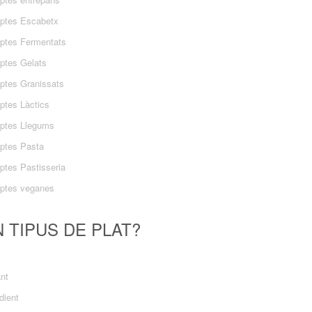
ptes Escabetx
ptes Fermentats
ptes Gelats
ptes Granissats
ptes Làctics
ptes Llegums
ptes Pasta
ptes Pastisseria
ptes veganes
 TIPUS DE PLAT?
ant
dient