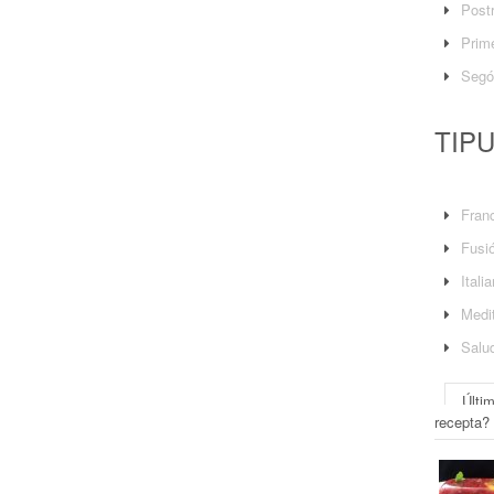
Post
Prime
Segó
TIP
Fran
Fusi
Itali
Medit
Salu
Últi
recepta?