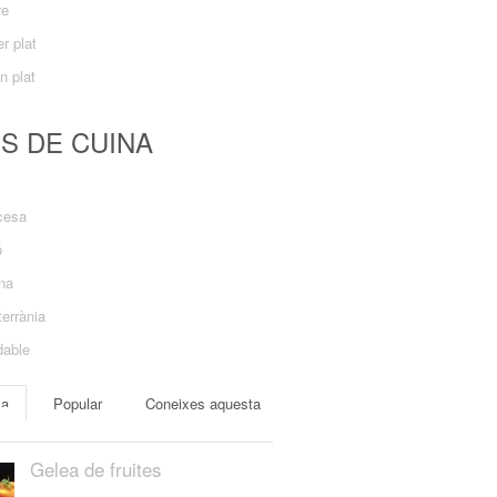
re
r plat
n plat
US DE CUINA
cesa
ó
ana
errània
dable
ma
Popular
Coneixes aquesta
Gelea de fruites