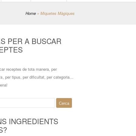
Home
»
Miquetes Màgiques
ES PER A BUSCAR
EPTES
car receptes de tota manera, per
ts, per tipus, per dificultat, per categoria…
mena!
NS INGREDIENTS
S?