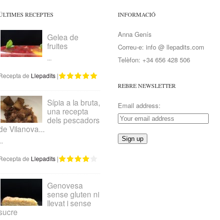
ÚLTIMES RECEPTES
INFORMACIÓ
Anna Genís
Gelea de
fruites
Correu-e: info @ llepadits.com
...
Telèfon: +34 656 428 506
Recepta de
Llepadits
|
REBRE NEWSLETTER
Sípia a la bruta,
Email address:
una recepta
dels pescadors
de Vilanova...
..
Recepta de
Llepadits
|
Genovesa
sense gluten ni
llevat i sense
sucre