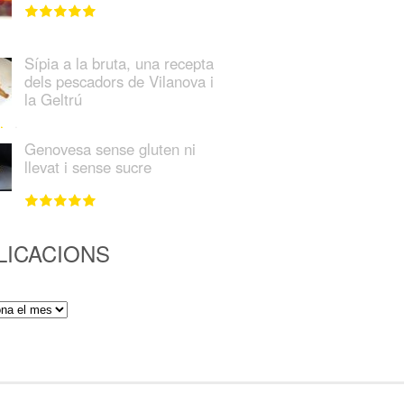
Sípia a la bruta, una recepta
dels pescadors de Vilanova i
la Geltrú
Genovesa sense gluten ni
llevat i sense sucre
LICACIONS
ions