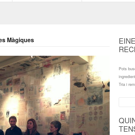
EIN
tes Màgiques
REC
Pots bus
ingredien
Tria i re
Cerca:
QUI
TEN