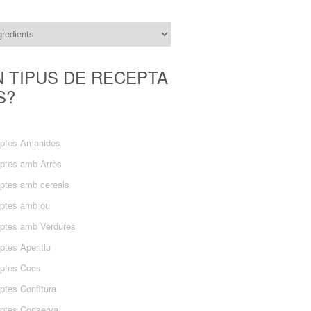
N TIPUS DE RECEPTA
S?
ptes Amanides
ptes amb Arròs
ptes amb cereals
ptes amb ou
ptes amb Verdures
ptes Aperitiu
ptes Cocs
ptes Confitura
ptes Conserva