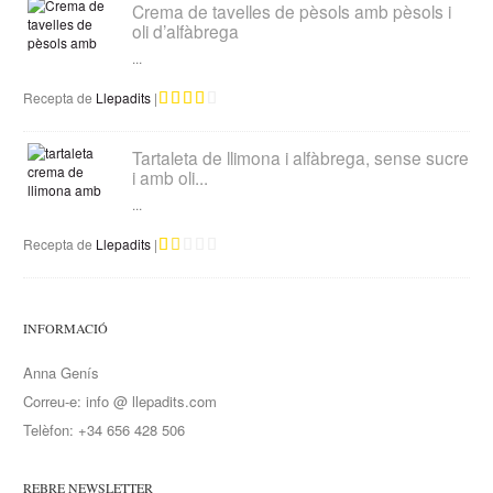
Crema de tavelles de pèsols amb pèsols i
oli d’alfàbrega
...
Recepta de
Llepadits
|
Tartaleta de llimona i alfàbrega, sense sucre
i amb oli...
...
Recepta de
Llepadits
|
INFORMACIÓ
Anna Genís
Correu-e: info @ llepadits.com
Telèfon: +34 656 428 506
REBRE NEWSLETTER