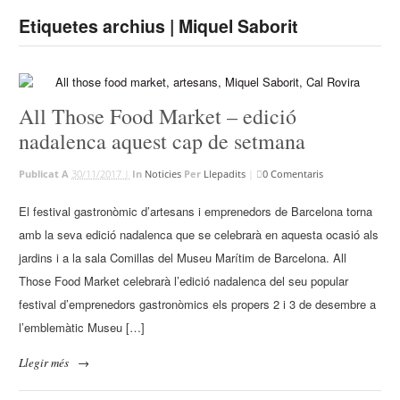
Etiquetes archius | Miquel Saborit
All Those Food Market – edició
nadalenca aquest cap de setmana
Publicat A
30/11/2017 |
In
Noticies
Per
Llepadits
|
0 Comentaris
El festival gastronòmic d’artesans i emprenedors de Barcelona torna
amb la seva edició nadalenca que se celebrarà en aquesta ocasió als
jardins i a la sala Comillas del Museu Marítim de Barcelona. All
Those Food Market celebrarà l’edició nadalenca del seu popular
festival d’emprenedors gastronòmics els propers 2 i 3 de desembre a
l’emblemàtic Museu […]
Llegir més
→