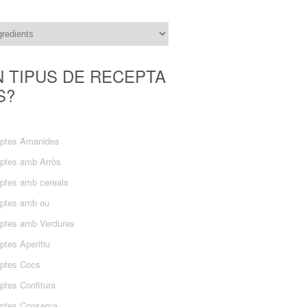
N TIPUS DE RECEPTA
S?
ptes Amanides
ptes amb Arròs
ptes amb cereals
ptes amb ou
ptes amb Verdures
ptes Aperitiu
ptes Cocs
ptes Confitura
ptes Conserva