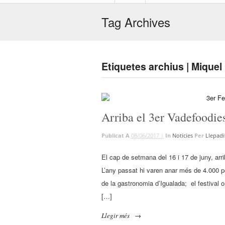
Tag Archives
Etiquetes archius | Miquel
Arriba el 3er Vadefoodies
Publicat A
08/06/2017 |
In
Noticies
Per
Llepadi
El cap de setmana del 16 i 17 de juny, arr
L’any passat hi varen anar més de 4.000 pe
de la gastronomia d’Igualada; el festival
[…]
Llegir més
→