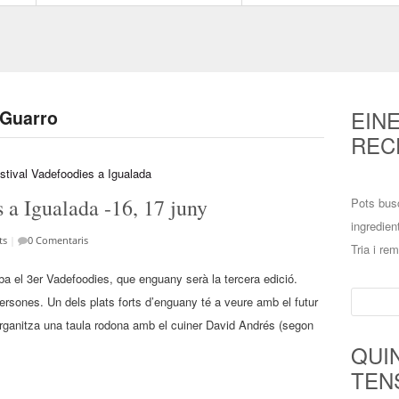
EIN
 Guarro
REC
 a Igualada -16, 17 juny
Pots bus
ingredien
ts
|
0 Comentaris
Tria i re
iba el 3er Vadefoodies, que enguany serà la tercera edició.
Cerca:
rsones. Un dels plats forts d’enguany té a veure amb el futur
 organitza una taula rodona amb el cuiner David Andrés (segon
QUI
TEN