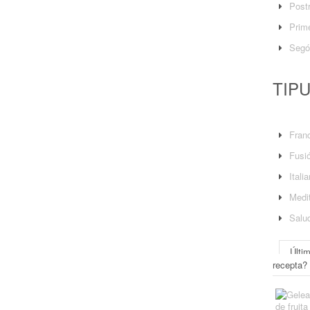
Post
Prime
Segó
TIP
Fran
Fusi
Itali
Medit
Salu
Últi
recepta?