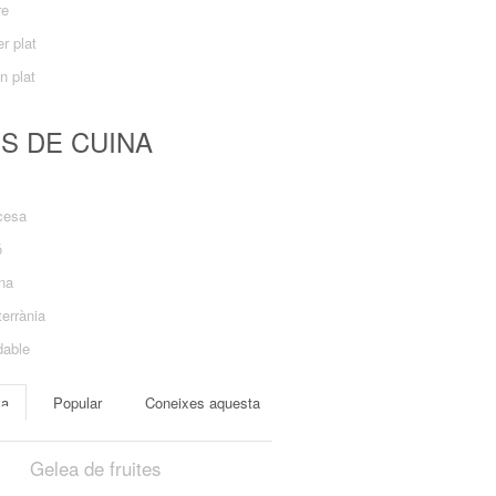
re
r plat
n plat
US DE CUINA
cesa
ó
ana
errània
dable
ma
Popular
Coneixes aquesta
Gelea de fruites