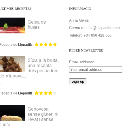
ÚLTIMES RECEPTES
INFORMACIÓ
Anna Genís
Gelea de
fruites
Correu-e: info @ llepadits.com
...
Telèfon: +34 656 428 506
Recepta de
Llepadits
|
REBRE NEWSLETTER
Sípia a la bruta,
Email address:
una recepta
dels pescadors
de Vilanova...
..
Recepta de
Llepadits
|
Genovesa
sense gluten ni
llevat i sense
sucre