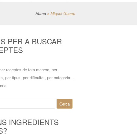
Home
»
Miquel Guarro
ES PER A BUSCAR
EPTES
car receptes de tota manera, per
ts, per tipus, per dificultat, per categoria…
mena!
NS INGREDIENTS
S?