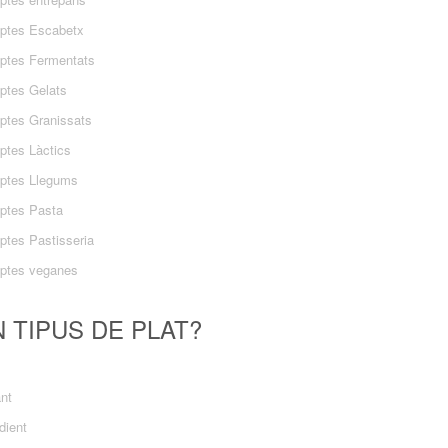
ptes Escabetx
ptes Fermentats
ptes Gelats
ptes Granissats
ptes Làctics
ptes Llegums
ptes Pasta
ptes Pastisseria
ptes veganes
 TIPUS DE PLAT?
ant
dient