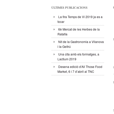
ÚLTIMES PUBLICACIONS
La fira Temps de Vi 2019 ja es a
tocar
6è Mercat de les Herbes de la
Ratafia
Nit de la Gastronomia a Vilanova
i la Geltrú
Una cita amb els formatges, a
Lactium 2019
Desena edició d’All Those Food
Market, 6 i 7 d’abril al TNC
.