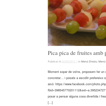
Pica pica de fruites amb p
Publicat A
02/09/2012 |
In
Menú D'estiu
,
Menú 
Moment sopar de veïns, proposem fer un s
concretar… i posats a escollir prefereixo 
això: https://www.facebook.com/photo.ph
fbid=398545770201112&set=a.3952347271
posar a pensar alguna cosa divertida i f
[…]