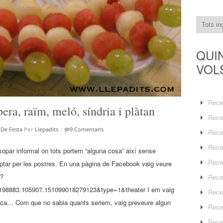
QUI
VOL
Rece
era, raïm, meló, síndria i plàtan
Rece
De Festa
Per
Llepadits
|
9 Comentaris
Rece
Rece
opar informal on tots portem “alguna cosa” així sense
Rece
optar per les postres. En una pàgina de Facebook vaig veure
p?
Rece
98883.105907.151099018279123&type=1&theater I em vaig
Rece
resca… Com que no sabia quants seriem, vaig preveure algun
Rece
Rece