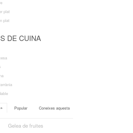
re
r plat
n plat
US DE CUINA
cesa
ó
ana
errània
dable
ma
Popular
Coneixes aquesta
Gelea de fruites