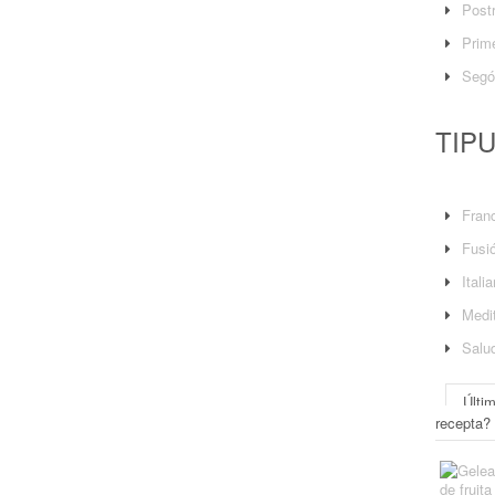
Post
Prime
Segó
TIP
Fran
Fusi
Itali
Medit
Salu
Últi
recepta?