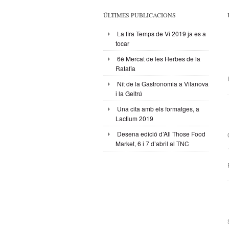
ÚLTIMES PUBLICACIONS
La fira Temps de Vi 2019 ja es a
tocar
6è Mercat de les Herbes de la
Ratafia
Nit de la Gastronomia a Vilanova
i la Geltrú
Una cita amb els formatges, a
Lactium 2019
Desena edició d’All Those Food
Market, 6 i 7 d’abril al TNC
.