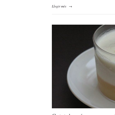
Llegir més
→