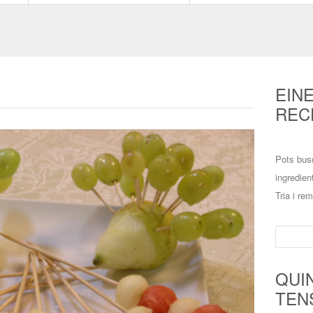
EIN
REC
Pots bus
ingredien
Tria i re
Cerca:
QUI
TEN