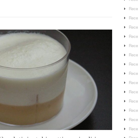
Rece
Rece
Rece
Recep
Rece
Rece
Rece
Recep
Rece
Rece
Rece
Rece
Rece
Rece
Rece