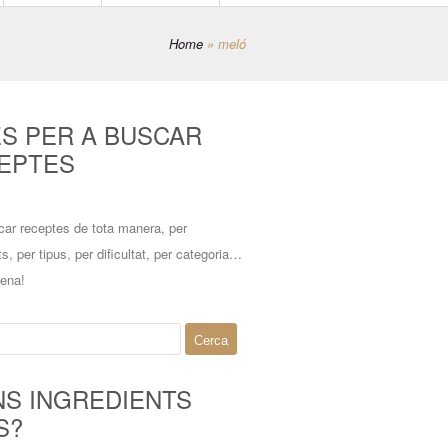
Home
»
meló
ES PER A BUSCAR
EPTES
car receptes de tota manera, per
ts, per tipus, per dificultat, per categoria…
mena!
NS INGREDIENTS
S?