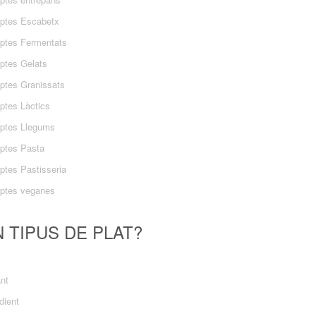
ptes Escabetx
ptes Fermentats
ptes Gelats
ptes Granissats
ptes Làctics
ptes Llegums
ptes Pasta
ptes Pastisseria
ptes veganes
 TIPUS DE PLAT?
ant
dient