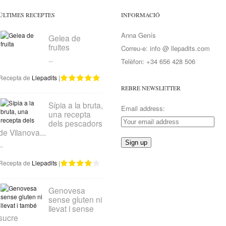
ÚLTIMES RECEPTES
INFORMACIÓ
Anna Genís
Gelea de
fruites
Correu-e: info @ llepadits.com
...
Telèfon: +34 656 428 506
Recepta de
Llepadits
|
REBRE NEWSLETTER
Sípia a la bruta,
Email address:
una recepta
dels pescadors
de Vilanova...
..
Recepta de
Llepadits
|
Genovesa
sense gluten ni
llevat i sense
sucre