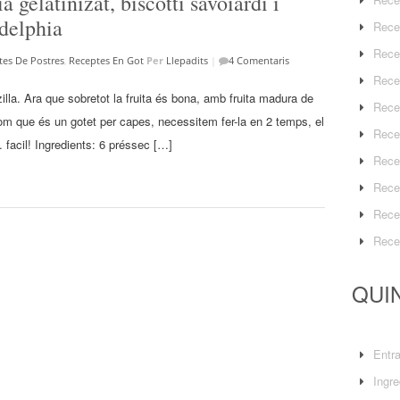
 gelatinizat, biscotti savoiardi i
delphia
Rece
Rece
tes De Postres
,
Receptes En Got
Per
Llepadits
|
4 Comentaris
Rece
zilla. Ara que sobretot la fruita és bona, amb fruita madura de
Rece
Com que és un gotet per capes, necessitem fer-la en 2 temps, el
Rece
 facil! Ingredients: 6 préssec […]
Rece
Rece
Rece
Rece
QUIN
Entr
Ingre