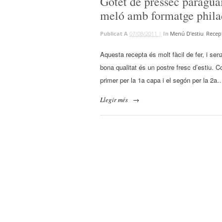
Gotet de préssec paraguaià
meló amb formatge phila
Publicat A
07/08/2011 |
In
Menú D'estiu
,
Recep
Aquesta recepta és molt fàcil de fer, i sen
bona qualitat és un postre fresc d’estiu. 
primer per la 1a capa i el segón per la 2a…
Llegir més
→