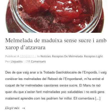
Melmelada de maduixa sense sucre i amb
xarop d’atzavara
Publicat A
03/04/2011 |
In
Noticies
,
Receptes De Melmelada
,
Receptes Light
Per
Llepadits
|
11 Comentaris
Des de que vaig anar a la Trobada Gastroblocaire de l’Empordà, i vaig
conèixer les melmelades del Rebost de l’Empordanet, m’ha entrat el
cuquet de fer melmelades casolanes sense sucre. El Manu te raó
quan diu que s’estan fent melmelades poc saludables i no està gens
malament aprendre com les podríem fer millor. Ell comentava […]
Llegir més
→