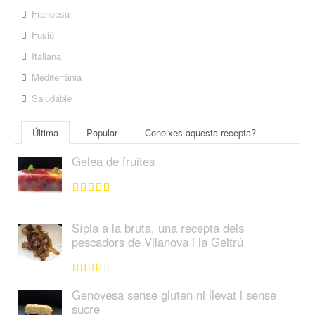
Francesa
Fusió
Italiana
Mediterrània
Saludable
Última
Popular
Coneixes aquesta recepta?
Gelea de fruites
Sípia a la bruta, una recepta dels
pescadors de Vilanova i la Geltrú
Genovesa sense gluten ni llevat i sense
sucre