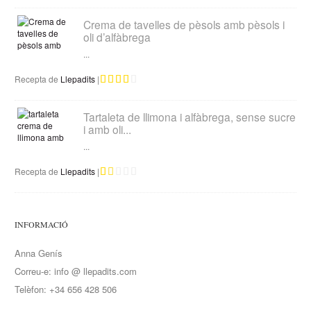
Crema de tavelles de pèsols amb pèsols i
oli d’alfàbrega
...
Recepta de
Llepadits
|
Tartaleta de llimona i alfàbrega, sense sucre
i amb oli...
...
Recepta de
Llepadits
|
INFORMACIÓ
Anna Genís
Correu-e: info @ llepadits.com
Telèfon: +34 656 428 506