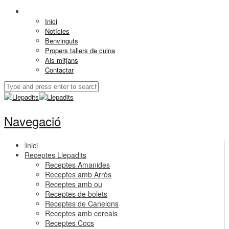
Inici
Notícies
Benvinguts
Propers tallers de cuina
Als mitjans
Contactar
Navegació
Inici
Receptes Llepadits
Receptes Amanides
Receptes amb Arròs
Receptes amb ou
Receptes de bolets
Receptes de Canelons
Receptes amb cereals
Receptes Cocs