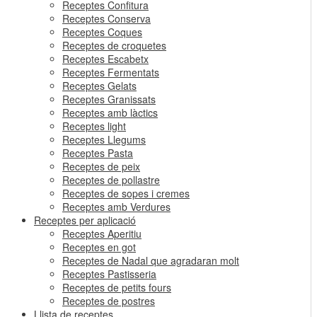
Receptes Confitura
Receptes Conserva
Receptes Coques
Receptes de croquetes
Receptes Escabetx
Receptes Fermentats
Receptes Gelats
Receptes Granissats
Receptes amb làctics
Receptes light
Receptes Llegums
Receptes Pasta
Receptes de peix
Receptes de pollastre
Receptes de sopes i cremes
Receptes amb Verdures
Receptes per aplicació
Receptes Aperitiu
Receptes en got
Receptes de Nadal que agradaran molt
Receptes Pastisseria
Receptes de petits fours
Receptes de postres
Llista de receptes