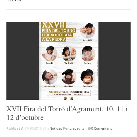
XVII Fira del Torró d’Agramunt, 10, 11 i
12 d’octubre
Publicat A
07/10/2015 |
In
Noticies
Per
Llepadits
|
0 Comentaris