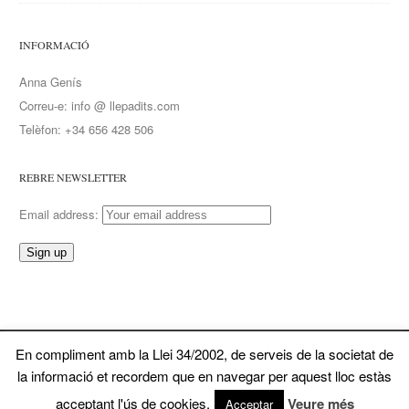
INFORMACIÓ
Anna Genís
Correu-e: info @ llepadits.com
Telèfon: +34 656 428 506
REBRE NEWSLETTER
Email address:
En compliment amb la Llei 34/2002, de serveis de la societat de
© 2026 Llepadits. Tots ela drets reservats
la informació et recordem que en navegar per aquest lloc estàs
Powered by Wordpress. Dissenyat per Dahz
acceptant l'ús de cookies.
Veure més
Acceptar