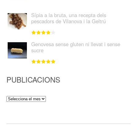
Sípia a la bruta, una recepta dels
pescadors de Vilanova i la Geltrú
Genovesa sense gluten ni llevat i sense
sucre
PUBLICACIONS
Publicacions