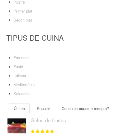
Postre
Primer plat
Segón plat
TIPUS DE CUINA
Francesa
Fusió
Italiana
Mediterrània
Saludable
Última
Popular
Coneixes aquesta recepta?
Gelea de fruites