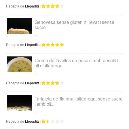
Recepta de
Llepadits
|
Genovesa sense gluten ni llevat i sense
sucre
...
Recepta de
Llepadits
|
Crema de tavelles de pèsols amb pèsols i
oli d’alfàbrega
...
Recepta de
Llepadits
|
Tartaleta de llimona i alfàbrega, sense sucre
i amb oli...
...
Recepta de
Llepadits
|