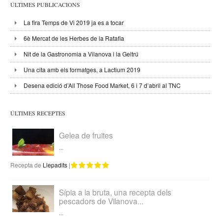
ÚLTIMES PUBLICACIONS
La fira Temps de Vi 2019 ja es a tocar
6è Mercat de les Herbes de la Ratafia
Nit de la Gastronomia a Vilanova i la Geltrú
Una cita amb els formatges, a Lactium 2019
Desena edició d’All Those Food Market, 6 i 7 d’abril al TNC
ÚLTIMES RECEPTES
Gelea de fruites
...
Recepta de
Llepadits
|
Sípia a la bruta, una recepta dels
pescadors de Vilanova...
...