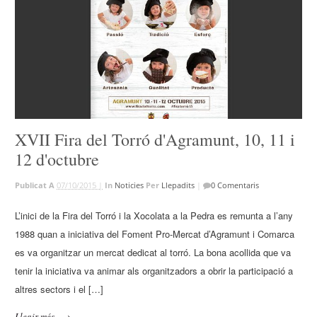
XVII Fira del Torró d'Agramunt, 10, 11 i
12 d'octubre
Publicat A
07/10/2015 |
In
Noticies
Per
Llepadits
|
0 Comentaris
L’inici de la Fira del Torró i la Xocolata a la Pedra es remunta a l’any
1988 quan a iniciativa del Foment Pro-Mercat d’Agramunt i Comarca
es va organitzar un mercat dedicat al torró. La bona acollida que va
tenir la iniciativa va animar als organitzadors a obrir la participació a
altres sectors i el […]
Llegir més
→