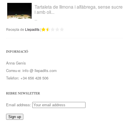
Tartaleta de llimona i alfàbrega, sense sucre
i amb oli...
...
Recepta de
Llepadits
|
INFORMACIÓ
Anna Genís
Correu-e: info @ llepadits.com
Telèfon: +34 656 428 506
REBRE NEWSLETTER
Email address: