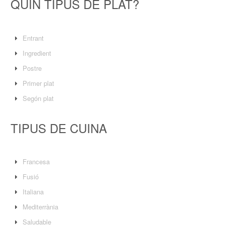
QUIN TIPUS DE PLAT?
Entrant
Ingredient
Postre
Primer plat
Segón plat
TIPUS DE CUINA
Francesa
Fusió
Italiana
Mediterrània
Saludable