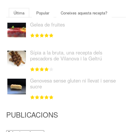
Última
Popular
Coneixes aquesta recepta?
Gelea de fruites
Sípia a la bruta, una recepta dels
pescadors de Vilanova i la Geltrú
Genovesa sense gluten ni llevat i sense
sucre
PUBLICACIONS