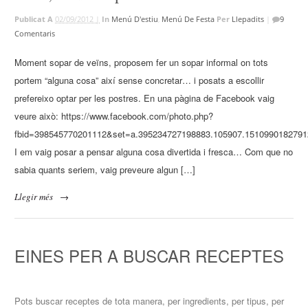
Publicat A
02/09/2012 |
In
Menú D'estiu
,
Menú De Festa
Per
Llepadits
|
9
Comentaris
Moment sopar de veïns, proposem fer un sopar informal on tots
portem “alguna cosa” així sense concretar… i posats a escollir
prefereixo optar per les postres. En una pàgina de Facebook vaig
veure això: https://www.facebook.com/photo.php?
fbid=398545770201112&set=a.395234727198883.105907.1510990182791
I em vaig posar a pensar alguna cosa divertida i fresca… Com que no
sabia quants seriem, vaig preveure algun […]
Llegir més
→
EINES PER A BUSCAR RECEPTES
Pots buscar receptes de tota manera, per ingredients, per tipus, per