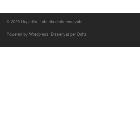
© 2026 Llepadits. Tots ela drets reservats
Powered by Wordpress. Dissenyat per Dahz