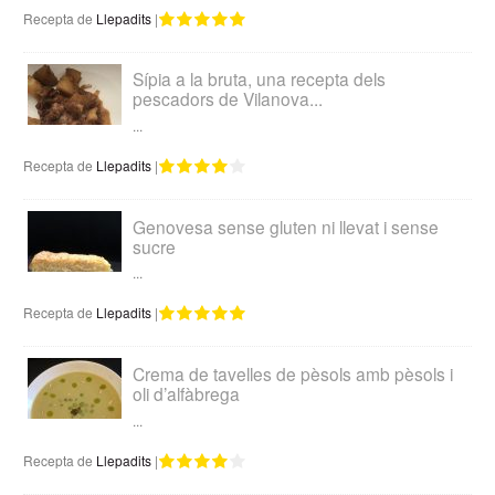
Recepta de
Llepadits
|
Sípia a la bruta, una recepta dels
pescadors de Vilanova...
...
Recepta de
Llepadits
|
Genovesa sense gluten ni llevat i sense
sucre
...
Recepta de
Llepadits
|
Crema de tavelles de pèsols amb pèsols i
oli d’alfàbrega
...
Recepta de
Llepadits
|