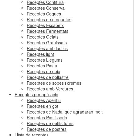
Receptes Confitura
Receptes Conserva
Receptes Coques
Receptes de croquetes
Receptes Escabetx
Receptes Fermentats
Receptes Gelats
Receptes Granissats
Receptes amb làctics
Receptes light
Receptes Llegums
Receptes Pasta
Receptes de peix
Receptes de pollastre
Receptes de sopes i cremes
Receptes amb Verdures
Receptes per aplicació
Receptes Aperitiu
Receptes en got
Receptes de Nadal que agradaran molt
Receptes Pastisseria
Receptes de petits fours
Receptes de postres
Llista de receptes