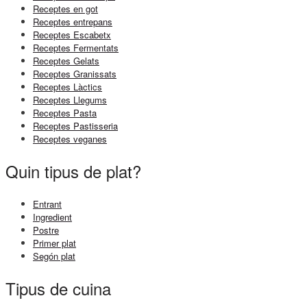
Receptes en got
Receptes entrepans
Receptes Escabetx
Receptes Fermentats
Receptes Gelats
Receptes Granissats
Receptes Làctics
Receptes Llegums
Receptes Pasta
Receptes Pastisseria
Receptes veganes
Quin tipus de plat?
Entrant
Ingredient
Postre
Primer plat
Segón plat
Tipus de cuina