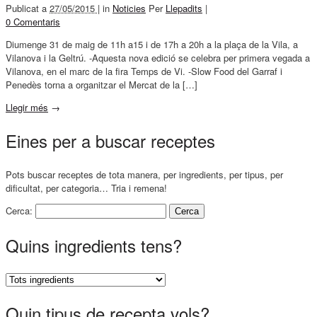
Publicat a
27/05/2015 |
in
Noticies
Per
Llepadits
|
0 Comentaris
Diumenge 31 de maig de 11h a15 i de 17h a 20h a la plaça de la Vila, a
Vilanova i la Geltrú. -Aquesta nova edició se celebra per primera vegada a
Vilanova, en el marc de la fira Temps de Vi. -Slow Food del Garraf i
Penedès torna a organitzar el Mercat de la […]
Llegir més
→
Eines per a buscar receptes
Pots buscar receptes de tota manera, per ingredients, per tipus, per
dificultat, per categoria… Tria i remena!
Cerca:
Quins ingredients tens?
Quin tipus de recepta vols?