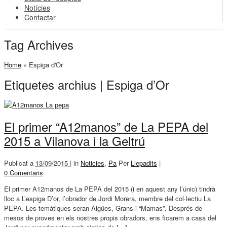
Notícies
Contactar
Tag Archives
Home
»
Espiga d'Or
Etiquetes archius | Espiga d’Or
El primer “A12manos” de La PEPA del
2015 a Vilanova i la Geltrú
Publicat a
13/09/2015 |
in
Noticies
,
Pa
Per
Llepadits
|
0 Comentaris
El primer A12manos de La PEPA del 2015 (i en aquest any l’únic) tindrà
lloc a L’espiga D’or, l’obrador de Jordi Morera, membre del col·lectiu La
PEPA. Les temàtiques seran Aigües, Grans i “Mamas”. Després de
mesos de proves en els nostres propis obradors, ens ficarem a casa del