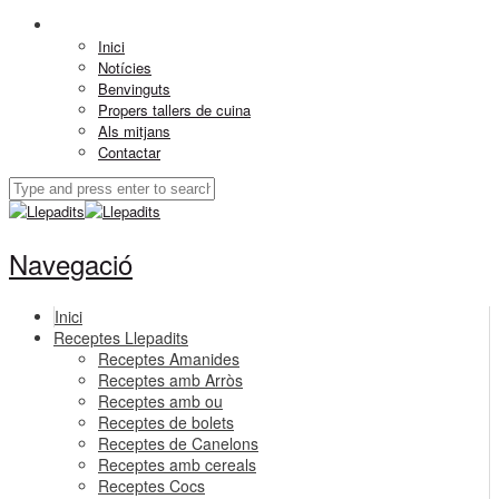
Inici
Notícies
Benvinguts
Propers tallers de cuina
Als mitjans
Contactar
Navegació
Inici
Receptes Llepadits
Receptes Amanides
Receptes amb Arròs
Receptes amb ou
Receptes de bolets
Receptes de Canelons
Receptes amb cereals
Receptes Cocs