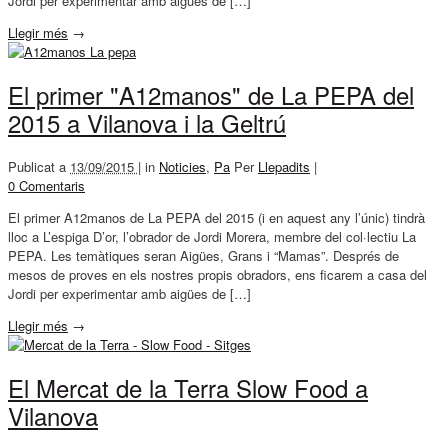
Jordi per experimentar amb aigües de […]
Llegir més
→
El primer "A12manos" de La PEPA del
2015 a Vilanova i la Geltrú
Publicat a
13/09/2015 |
in
Noticies
,
Pa
Per
Llepadits
|
0 Comentaris
El primer A12manos de La PEPA del 2015 (i en aquest any l’únic) tindrà
lloc a L’espiga D’or, l’obrador de Jordi Morera, membre del col·lectiu La
PEPA. Les temàtiques seran Aigües, Grans i “Mamas”. Després de
mesos de proves en els nostres propis obradors, ens ficarem a casa del
Jordi per experimentar amb aigües de […]
Llegir més
→
El Mercat de la Terra Slow Food a
Vilanova