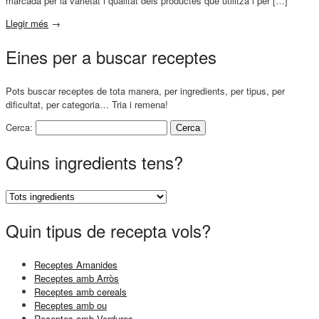
marcada per la varietat i qualitat dels productes que utilitza i per […]
Llegir més
→
Eines per a buscar receptes
Pots buscar receptes de tota manera, per ingredients, per tipus, per
dificultat, per categoria… Tria i remena!
Cerca:
Quins ingredients tens?
Quin tipus de recepta vols?
Receptes Amanides
Receptes amb Arròs
Receptes amb cereals
Receptes amb ou
Receptes amb Verdures