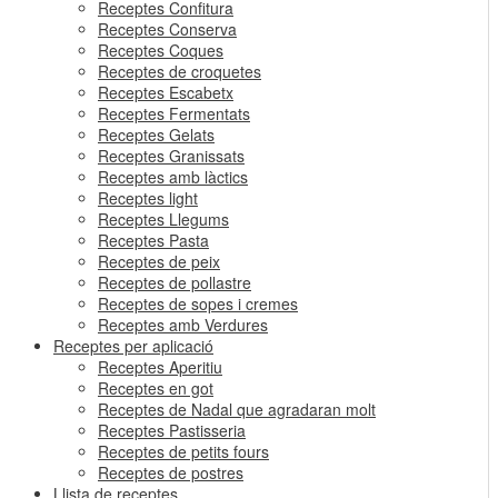
Receptes Confitura
Receptes Conserva
Receptes Coques
Receptes de croquetes
Receptes Escabetx
Receptes Fermentats
Receptes Gelats
Receptes Granissats
Receptes amb làctics
Receptes light
Receptes Llegums
Receptes Pasta
Receptes de peix
Receptes de pollastre
Receptes de sopes i cremes
Receptes amb Verdures
Receptes per aplicació
Receptes Aperitiu
Receptes en got
Receptes de Nadal que agradaran molt
Receptes Pastisseria
Receptes de petits fours
Receptes de postres
Llista de receptes