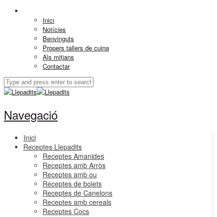
Inici
Notícies
Benvinguts
Propers tallers de cuina
Als mitjans
Contactar
Navegació
Inici
Receptes Llepadits
Receptes Amanides
Receptes amb Arròs
Receptes amb ou
Receptes de bolets
Receptes de Canelons
Receptes amb cereals
Receptes Cocs