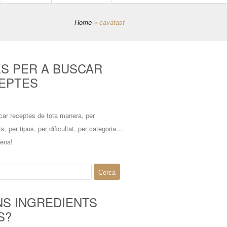
Home
»
cavatast
ES PER A BUSCAR
EPTES
car receptes de tota manera, per
ts, per tipus, per dificultat, per categoria…
mena!
NS INGREDIENTS
S?