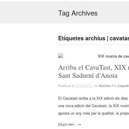
Tag Archives
Etiquetes archius | cavata
Arriba el CavaTast, XIX 
Sant Sadurní d’Anoia
Publicat A
29/09/2015 |
In
Noticies
Per
Llepadi
El Cavatast arriba a la XIX edició els dies 
una nova edició del Cavatast, la XIX most
aposta un any més per la qualitat, la proje
Llegir més
→