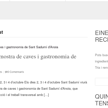
EIN
st
REC
mostra de caves i gastronomia de
Pots bus
ingredien
Tria i re
ts
|
0 Comentaris
Cerca:
2, 3 i 4 d’octubre Els dies 2, 3 i 4 d’octubre Sant Sadurní viurà
ra de caves i gastronomia de Sant Sadurní d’Anoia, que
QUI
cció i el treball transversal amb […]
TEN