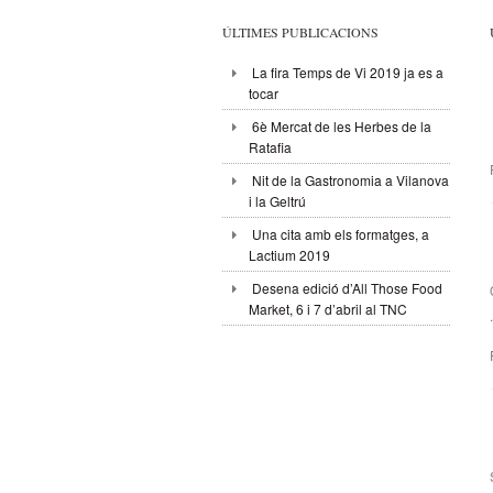
ÚLTIMES PUBLICACIONS
La fira Temps de Vi 2019 ja es a
tocar
6è Mercat de les Herbes de la
Ratafia
Nit de la Gastronomia a Vilanova
i la Geltrú
Una cita amb els formatges, a
Lactium 2019
Desena edició d’All Those Food
Market, 6 i 7 d’abril al TNC
.