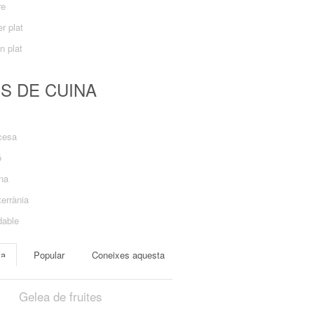
re
r plat
n plat
US DE CUINA
cesa
ó
ana
errània
dable
ma
Popular
Coneixes aquesta
Gelea de fruites