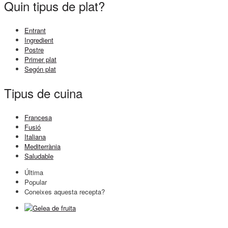
Quin tipus de plat?
Entrant
Ingredient
Postre
Primer plat
Segón plat
Tipus de cuina
Francesa
Fusió
Italiana
Mediterrània
Saludable
Última
Popular
Coneixes aquesta recepta?