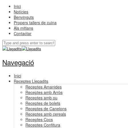
Inici
Notícies
Benvinguts
Propers tallers de cuina
Als mitjans
Contactar
Navegació
Inici
Receptes Llepadits
Receptes Amanides
Receptes amb Arròs
Receptes amb ou
Receptes de bolets
Receptes de Canelons
Receptes amb cereals
Receptes Cocs
Receptes Confitura