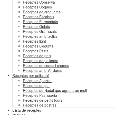
Receptes Conserva
Receptes Coques
Receptes de croquetes
Receptes Escabetx
Receptes Fermentats
Receptes Gelats
Receptes Granissats
Receptes amb làctics
Receptes light
Receptes Llegums
Receptes Pasta
Receptes de peix
Receptes de pollastre
Receptes de sopes i cremes
Receptes amb Verdures
Receptes per aplicació
Receptes Aperitiu
Receptes en got
Receptes de Nadal que agradaran molt
Receptes Pastisseria
Receptes de petits fours
Receptes de postres
Llista de receptes