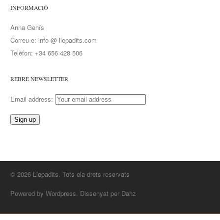
INFORMACIÓ
Anna Genís
Correu-e: info @ llepadits.com
Telèfon: +34 656 428 506
REBRE NEWSLETTER
Email address:
© 2026 Llepadits. Tots ela drets reservats
Powered by Wordpress. Dissenyat per Dahz