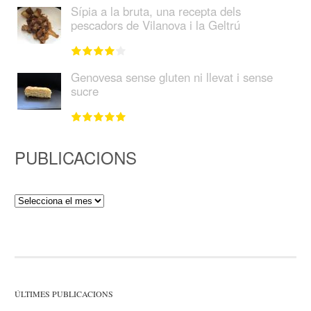
Sípia a la bruta, una recepta dels
pescadors de Vilanova i la Geltrú
Genovesa sense gluten ni llevat i sense
sucre
PUBLICACIONS
Publicacions
ÚLTIMES PUBLICACIONS