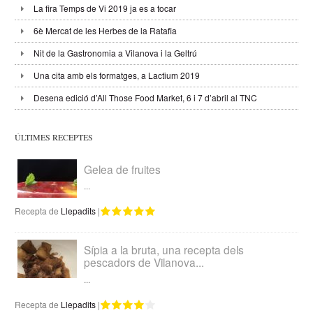
La fira Temps de Vi 2019 ja es a tocar
6è Mercat de les Herbes de la Ratafia
Nit de la Gastronomia a Vilanova i la Geltrú
Una cita amb els formatges, a Lactium 2019
Desena edició d’All Those Food Market, 6 i 7 d’abril al TNC
ÚLTIMES RECEPTES
Gelea de fruites
...
Recepta de
Llepadits
|
Sípia a la bruta, una recepta dels
pescadors de Vilanova...
...
Recepta de
Llepadits
|