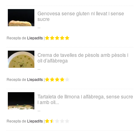
Genovesa sense gluten ni llevat i sense
sucre
...
Recepta de
Llepadits
|
Crema de tavelles de pèsols amb pèsols i
oli d’alfàbrega
...
Recepta de
Llepadits
|
Tartaleta de llimona i alfàbrega, sense sucre
i amb oli...
...
Recepta de
Llepadits
|