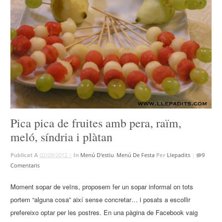
Pica pica de fruites amb pera, raïm,
meló, síndria i plàtan
Publicat A
02/09/2012 |
In
Menú D'estiu
,
Menú De Festa
Per
Llepadits
|
9
Comentaris
Moment sopar de veïns, proposem fer un sopar informal on tots
portem “alguna cosa” així sense concretar… i posats a escollir
prefereixo optar per les postres. En una pàgina de Facebook vaig