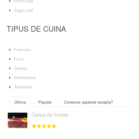
Primer plat
Segón plat
TIPUS DE CUINA
Francesa
Fusió
Italiana
Mediterrània
Saludable
Última
Popular
Coneixes aquesta recepta?
Gelea de fruites