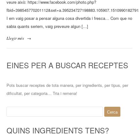
veure això: https://www.facebook.com/photo.php?
fbid=398545770201112&set=a.395234727198883.105907.1510990182791
I em vaig posar a pensar alguna cosa divertida i fresca… Com que no
sabia quants seriem, vaig preveure algun […]
Llegir més
→
EINES PER A BUSCAR RECEPTES
Pots buscar receptes de tota manera, per ingredients, per tipus, per
dificultat, per categoria… Tria i remena!
Cerca:
QUINS INGREDIENTS TENS?