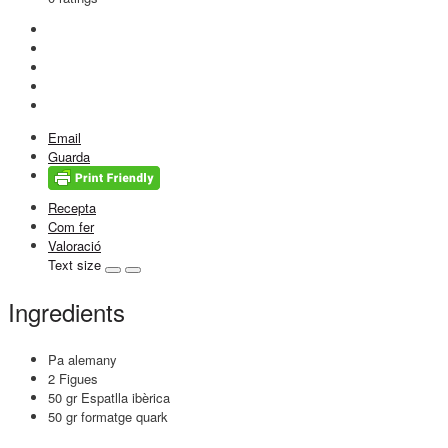
Email
Guarda
Recepta
Com fer
Valoració
Text size
Ingredients
Pa alemany
2 Figues
50 gr Espatlla ibèrica
50 gr formatge quark