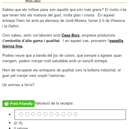
Sabieu que els millors pans són aquells que són més grans? El motiu n’és
que tenen tots els matisos del gust, molla gran i crosta. En aquest
entrepà l’hem fet amb pa alemany de Jordi Morera, forner 2.0 de Vilanova
i la Geltrú.
Com sabeu, estic col·laborant amb
Casa Boix
,
empresa productora
d’
embotits d’alta gama i qualitat
. I en aquest cas, provarem l’
espatlla
ibèrica fina
.
Podreu veure que a banda del joc de colors, que sempre s’agraeix quan
mengem, podem menjar molt saludable amb un senzill entrepà.
Hem de recuperar els entrepans de qualitat vers la bolleria industrial, el
gust pel menjar vers omplir l’estomac.
Us animeu a fer-lo?
Valoració de la recepta
(0 /
5
)
0
ratings