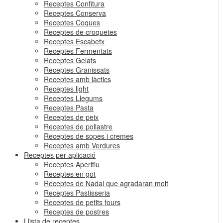
Receptes Confitura
Receptes Conserva
Receptes Coques
Receptes de croquetes
Receptes Escabetx
Receptes Fermentats
Receptes Gelats
Receptes Granissats
Receptes amb làctics
Receptes light
Receptes Llegums
Receptes Pasta
Receptes de peix
Receptes de pollastre
Receptes de sopes i cremes
Receptes amb Verdures
Receptes per aplicació
Receptes Aperitiu
Receptes en got
Receptes de Nadal que agradaran molt
Receptes Pastisseria
Receptes de petits fours
Receptes de postres
Llista de receptes