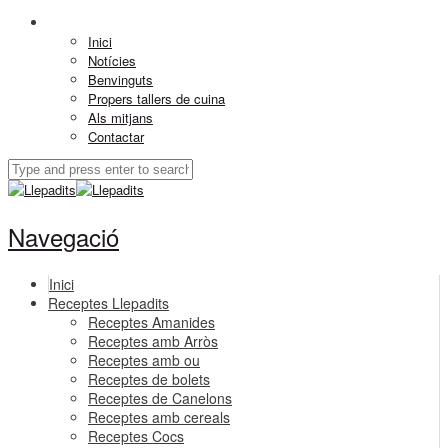
Inici
Notícies
Benvinguts
Propers tallers de cuina
Als mitjans
Contactar
Navegació
Inici
Receptes Llepadits
Receptes Amanides
Receptes amb Arròs
Receptes amb ou
Receptes de bolets
Receptes de Canelons
Receptes amb cereals
Receptes Cocs