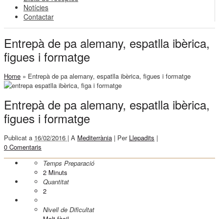
Notícies
Contactar
Entrepà de pa alemany, espatlla ibèrica,
figues i formatge
Home
»
Entrepà de pa alemany, espatlla ibèrica, figues i formatge
Entrepà de pa alemany, espatlla ibèrica,
figues i formatge
Publicat a
16/02/2016 |
A
Mediterrània
|
Per
Llepadits
|
0 Comentaris
Temps Preparació
2
Minuts
Quantitat
2
Nivell de Dificultat
Molt fàcil