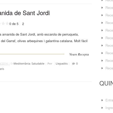
Rece
nida de Sant Jordi
Rece
Rece
0 de 5
2
Rece
 amanida de Sant Jordi, amb escarola de perruqueta,
Rece
del Garraf, olives arbequines i galantina catalana. Molt fàcil
Rece
Rece
Veure Recepta
Rece
4/2014 |
En
Mediterrània
,
Saludable
|
Per
Llepadits
|
0
Rece
ris
QUIN
Entr
Ingre