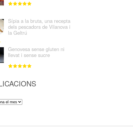
Sípia a la bruta, una recepta
dels pescadors de Vilanova i
la Geltrú
Genovesa sense gluten ni
llevat i sense sucre
LICACIONS
ions