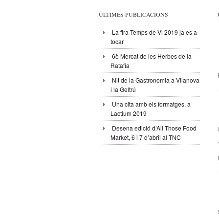
ÚLTIMES PUBLICACIONS
La fira Temps de Vi 2019 ja es a
tocar
6è Mercat de les Herbes de la
Ratafia
Nit de la Gastronomia a Vilanova
i la Geltrú
Una cita amb els formatges, a
Lactium 2019
Desena edició d’All Those Food
Market, 6 i 7 d’abril al TNC
.