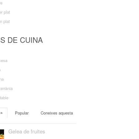
re
r plat
n plat
US DE CUINA
cesa
ó
ana
errània
dable
ma
Popular
Coneixes aquesta
Gelea de fruites