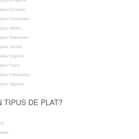
ptes Escabetx
ptes Fermentats
ptes Gelats
ptes Granissats
ptes Làctics
ptes Llegums
ptes Pasta
ptes Pastisseria
ptes veganes
 TIPUS DE PLAT?
ant
dient