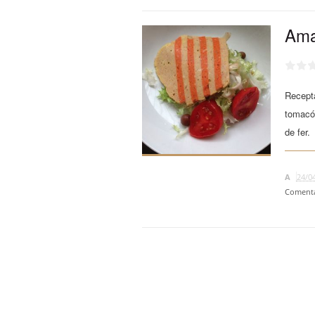
Ama
Recepta
tomacó 
de fer.
A
24/0
Comenta