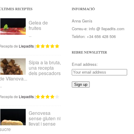
ÚLTIMES RECEPTES
INFORMACIÓ
Anna Genís
Gelea de
fruites
Correu-e: info @ llepadits.com
...
Telèfon: +34 656 428 506
Recepta de
Llepadits
|
REBRE NEWSLETTER
Sípia a la bruta,
Email address:
una recepta
dels pescadors
de Vilanova...
..
Recepta de
Llepadits
|
Genovesa
sense gluten ni
llevat i sense
sucre