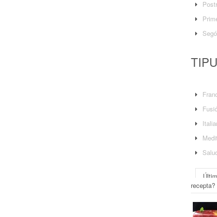
Post
Prime
Segó
TIP
Fran
Fusi
Itali
Medit
Salu
Últi
recepta?