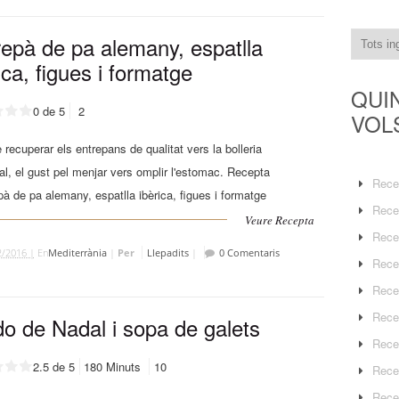
repà de pa alemany, espatlla
ica, figues i formatge
QUI
0 de 5
2
VOL
recuperar els entrepans de qualitat vers la bolleria
ial, el gust pel menjar vers omplir l'estomac. Recepta
Rece
pà de pa alemany, espatlla ibèrica, figues i formatge
Rece
Veure Recepta
Rece
2/2016 |
En
Mediterrània
|
Per
Llepadits
|
0 Comentaris
Rece
Rece
Rece
do de Nadal i sopa de galets
Rece
2.5 de 5
180 Minuts
10
Rece
Rece