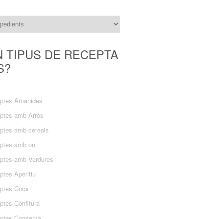
N TIPUS DE RECEPTA
S?
ptes Amanides
ptes amb Arròs
ptes amb cereals
ptes amb ou
ptes amb Verdures
ptes Aperitiu
ptes Cocs
ptes Confitura
ptes Conserva