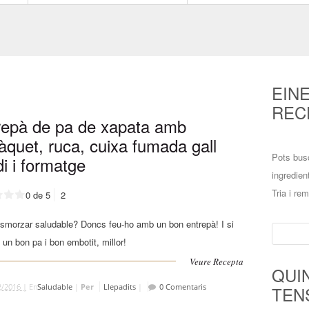
EIN
REC
repà de pa de xapata amb
àquet, ruca, cuixa fumada gall
Pots bus
di i formatge
ingredien
Tria i re
0 de 5
2
smorzar saludable? Doncs feu-ho amb un bon entrepà! I si
Cerca:
un bon pa i bon embotit, millor!
Veure Recepta
QUI
2/2016 |
En
Saludable
|
Per
Llepadits
|
0 Comentaris
TEN