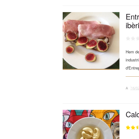
Ent
ibèr
Hem de 
industr
d'Entre
A
16/0
Cal