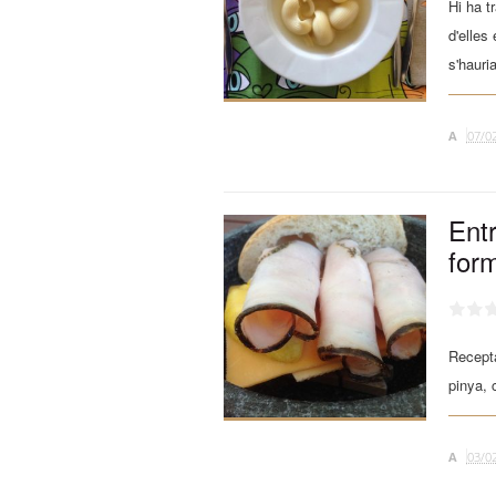
Hi ha t
d'elles
s'hauria
A
07/0
Entr
for
Recepta
pinya, 
A
03/0