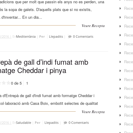
radicions que per molt que passin els anys no es perden, una
Rece
 és la sopa de galets. D'aquells plats que si no existis,
Rece
 d'inventar... En un dia...
Veure Recepta
Rece
Recep
2/2016 |
En
Mediterrània
|
Per
Llepadits
|
0 Comentaris
Rece
Rece
epà de gall d’indi fumat amb
Rece
matge Cheddar i pinya
Recep
Rece
0 de 5
1
Rece
 d'Entrepà de gall d'indi fumat amb formatge Cheddar i
Rece
col·laboració amb Casa Boix, embotit selectes de qualitat
Rece
Veure Recepta
Rece
2/2016 |
En
Saludable
|
Per
Llepadits
|
0 Comentaris
Rece
Rece