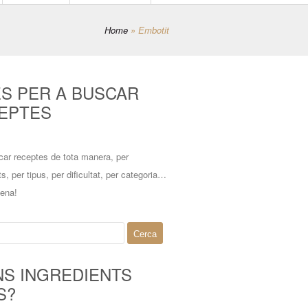
Home
»
Embotit
ES PER A BUSCAR
EPTES
car receptes de tota manera, per
ts, per tipus, per dificultat, per categoria…
mena!
NS INGREDIENTS
S?