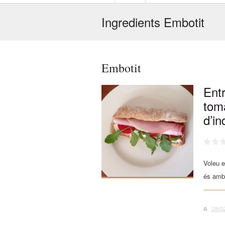
Ingredients Embotit
Embotit
Ent
tom
d’in
Voleu e
és amb 
A
28/0