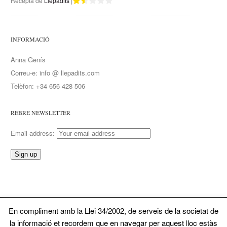
Recepta de
Llepadits
|
INFORMACIÓ
Anna Genís
Correu-e: info @ llepadits.com
Telèfon: +34 656 428 506
REBRE NEWSLETTER
Email address:
En compliment amb la Llei 34/2002, de serveis de la societat de
© 2026 Llepadits. Tots ela drets reservats
la informació et recordem que en navegar per aquest lloc estàs