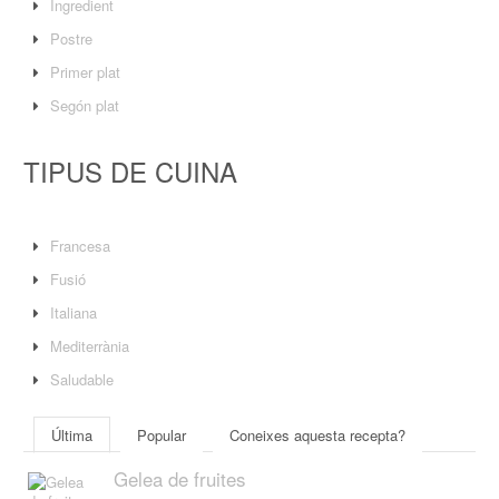
Ingredient
Postre
Primer plat
Segón plat
TIPUS DE CUINA
Francesa
Fusió
Italiana
Mediterrània
Saludable
Última
Popular
Coneixes aquesta recepta?
Gelea de fruites