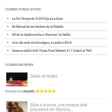
ÚLTIMES PUBLICACIONS
La fira Temps de Vi 2019 ja es a tocar
6è Mercat de les Herbes de la Ratafia
Nit de la Gastronomia a Vilanova i la Geltrú
Una cita amb els formatges, a Lactium 2019
Desena edició d’All Those Food Market, 6 i 7 d’abril al TNC
ÚLTIMES RECEPTES
Gelea de fruites
...
Recepta de
Llepadits
|
Sípia a la bruta, una recepta dels
pescadors de Vilanova...