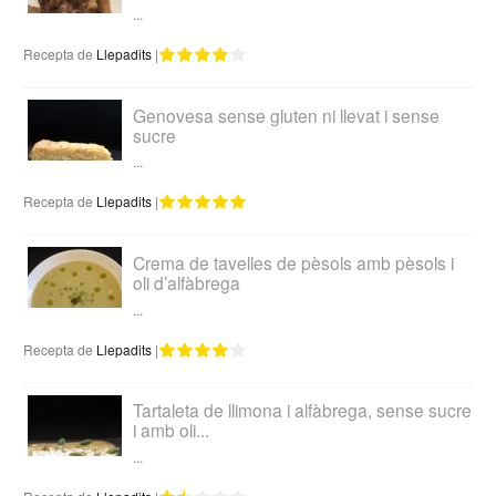
...
Recepta de
Llepadits
|
Genovesa sense gluten ni llevat i sense
sucre
...
Recepta de
Llepadits
|
Crema de tavelles de pèsols amb pèsols i
oli d’alfàbrega
...
Recepta de
Llepadits
|
Tartaleta de llimona i alfàbrega, sense sucre
i amb oli...
...