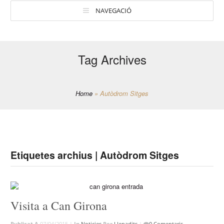
NAVEGACIÓ
Tag Archives
Home
»
Autòdrom Sitges
Etiquetes archius | Autòdrom Sitges
Visita a Can Girona
Publicat A
07/04/2015 |
In
Noticies
Per
Llepadits
|
0 Comentaris