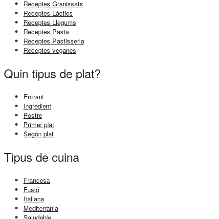
Receptes Granissats
Receptes Làctics
Receptes Llegums
Receptes Pasta
Receptes Pastisseria
Receptes veganes
Quin tipus de plat?
Entrant
Ingredient
Postre
Primer plat
Segón plat
Tipus de cuina
Francesa
Fusió
Italiana
Mediterrània
Saludable