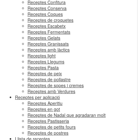
Receptes Confitura
Receptes Conserva
Receptes Coques
Receptes de croquetes
Receptes Escabetx
Receptes Fermentats
Receptes Gelats
Receptes Granissats
Receptes amb làctics
Receptes light
Receptes Llegums
Receptes Pasta
Receptes de peix
Receptes de pollastre
Receptes de sopes i cremes
Receptes amb Verdures
Receptes per aplicació
Receptes Aperitiu
Receptes en got
Receptes de Nadal que agradaran molt
Receptes Pastisseria
Receptes de petits fours
Receptes de postres
Llista de receptes