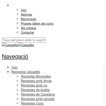
Inici
Notícies
Benvinguts
Propers tallers de cuina
Als mitjans
Contactar
Navegació
Inici
Receptes Llepadits
Receptes Amanides
Receptes amb Arròs
Receptes amb ou
Receptes de bolets
Receptes de Canelons
Receptes amb cereals
Receptes Cocs