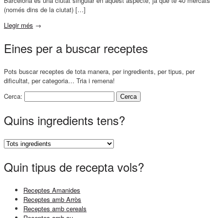
Barcelona és una ciutat singular en aquest aspecte, ja que té 40 mercats
(només dins de la ciutat) […]
Llegir més
→
Eines per a buscar receptes
Pots buscar receptes de tota manera, per ingredients, per tipus, per
dificultat, per categoria… Tria i remena!
Cerca:
Quins ingredients tens?
Quin tipus de recepta vols?
Receptes Amanides
Receptes amb Arròs
Receptes amb cereals
Receptes amb ou