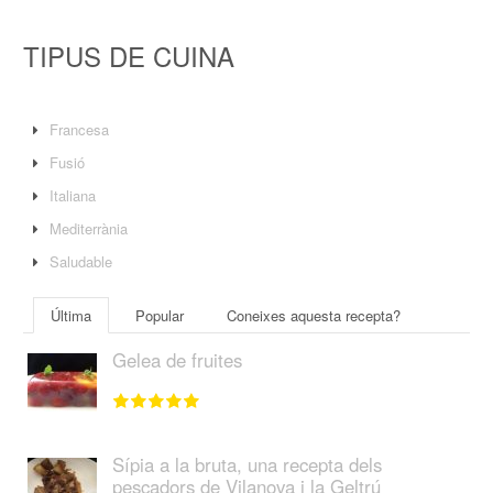
TIPUS DE CUINA
Francesa
Fusió
Italiana
Mediterrània
Saludable
Última
Popular
Coneixes aquesta recepta?
Gelea de fruites
Sípia a la bruta, una recepta dels
pescadors de Vilanova i la Geltrú