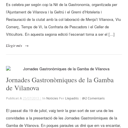
Es celebra per segón cop la Nit de la Gastronomia, organitzada per
l’Ajuntament de Vilanova i la Geltrú i el Gremi d’Hoteleria i
Restauració de la ciutat amb la col·laboració de Menja’t Vilanova, Viu
Comerç, Temps de Vi, la Confraria de Pescadors i el Celler de
Viticultors. En aquesta segona edició l’escenari torna a ser el […]
Llegir més
→
Jornades Gastronòmiques de la Gamba
de Vilanova
Publicat A
25/07/2013 |
In
Noticies
Per
Llepadits
|
2 Comentaris
El passat dia 19 de juliol, vaig tenir la gran sort de ser una de les
convidades a la presentació de les Jornades Gastronòmiques de la
Gamba de Vilanova. En poques paraules us diré que em va encantar,