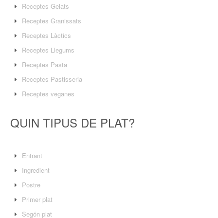
Receptes Gelats
Receptes Granissats
Receptes Làctics
Receptes Llegums
Receptes Pasta
Receptes Pastisseria
Receptes veganes
QUIN TIPUS DE PLAT?
Entrant
Ingredient
Postre
Primer plat
Segón plat