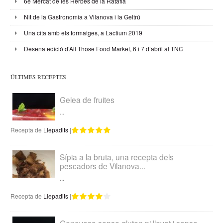
6è Mercat de les Herbes de la Ratafia
Nit de la Gastronomia a Vilanova i la Geltrú
Una cita amb els formatges, a Lactium 2019
Desena edició d’All Those Food Market, 6 i 7 d’abril al TNC
ÚLTIMES RECEPTES
Gelea de fruites
...
Recepta de
Llepadits
|
Sípia a la bruta, una recepta dels
pescadors de Vilanova...
...
Recepta de
Llepadits
|