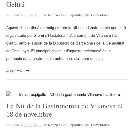
Geltrú
Publicat A
29/04/2019 |
In
Noticies
Per
Llepadits
|
0 Comentaris
Aquest dijous dia 2 de maig es farà la Nit de la Gastronomia que està
organitzada pel Gremi d’Hostaleria i l’Ajuntament de Vilanova i la
Geltrú, amb el suport de la Diputació de Barcelona i de la Generalitat
de Catalunya. El principal objectiu d’aquesta celebració és la
promoció de la gastronomia autòctona, així com del […]
Llegir més
→
La Nit de la Gastronomia de Vilanova el
18 de novembre
Publicat A
11/11/2016 |
In
Noticies
Per
Llepadits
|
0 Comentaris