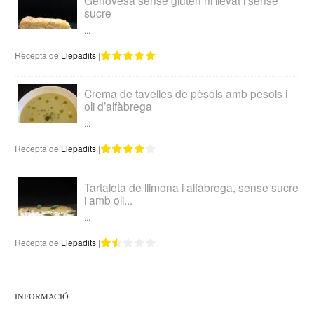
Genovesa sense gluten ni llevat i sense
sucre
...
Recepta de
Llepadits
|
Crema de tavelles de pèsols amb pèsols i
oli d’alfàbrega
...
Recepta de
Llepadits
|
Tartaleta de llimona i alfàbrega, sense sucre
i amb oli...
...
Recepta de
Llepadits
|
INFORMACIÓ