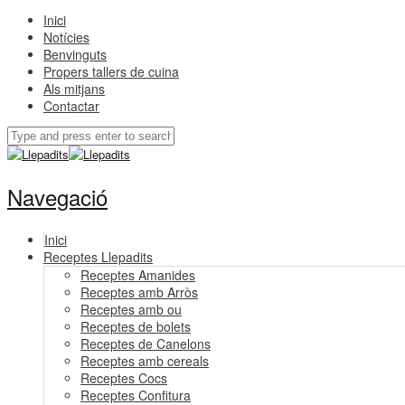
Inici
Notícies
Benvinguts
Propers tallers de cuina
Als mitjans
Contactar
Navegació
Inici
Receptes Llepadits
Receptes Amanides
Receptes amb Arròs
Receptes amb ou
Receptes de bolets
Receptes de Canelons
Receptes amb cereals
Receptes Cocs
Receptes Confitura