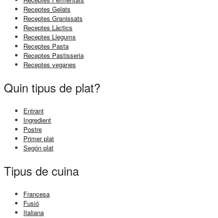
Receptes Gelats
Receptes Granissats
Receptes Làctics
Receptes Llegums
Receptes Pasta
Receptes Pastisseria
Receptes veganes
Quin tipus de plat?
Entrant
Ingredient
Postre
Primer plat
Segón plat
Tipus de cuina
Francesa
Fusió
Italiana