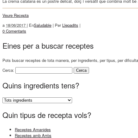
La crema catalana és un postre delicat, dolç i versàtil que combina molt bé amb
Veure Recepta
a
18/06/2017 |
En
Saludable
|
Per
Llepadits
|
0 Comentaris
Eines per a buscar receptes
Pots buscar receptes de tota manera, per ingredients, per tipus, per dificult
Cerca:
Quins ingredients tens?
Quin tipus de recepta vols?
Receptes Amanides
Receptes amb Arròs