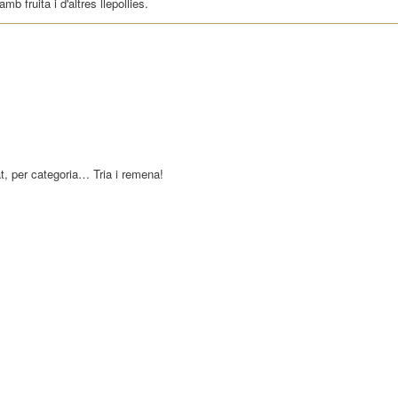
 fruita i d'altres llepollies.
at, per categoria… Tria i remena!