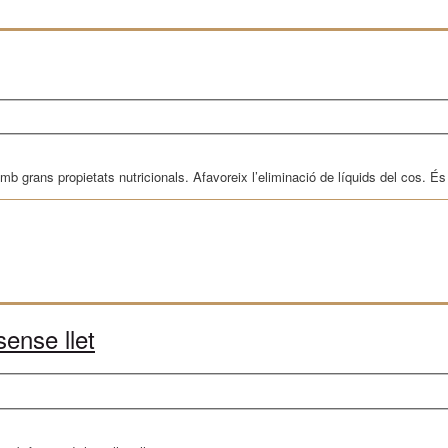
b grans propietats nutricionals. Afavoreix l’eliminació de líquids del cos. És 
ense llet