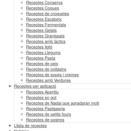
Receptes Conserva
Receptes Coques
Receptes de croquetes
Receptes Escabetx
Receptes Fermentats
Receptes Gelats
Receptes Granissats
Receptes amb làctics
Receptes light
Receptes Llegums
Receptes Pasta
Receptes de peix
Receptes de pollastre
Receptes de sopes i cremes
Receptes amb Verdures
Receptes per aplicació
Receptes Aperitiu
Receptes en got
Receptes de Nadal que agradaran molt
Receptes Pastisseria
Receptes de petits fours
Receptes de postres
Llista de receptes