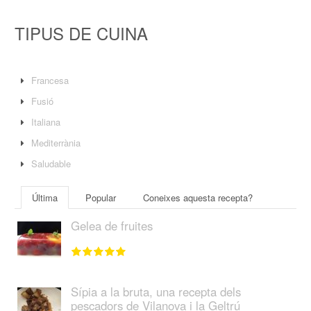
TIPUS DE CUINA
Francesa
Fusió
Italiana
Mediterrània
Saludable
Última
Popular
Coneixes aquesta recepta?
Gelea de fruites
Sípia a la bruta, una recepta dels
pescadors de Vilanova i la Geltrú