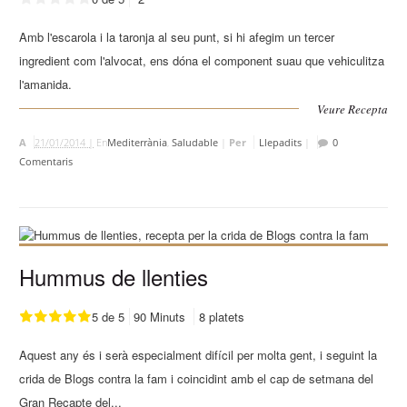
Amb l'escarola i la taronja al seu punt, si hi afegim un tercer
ingredient com l'alvocat, ens dóna el component suau que vehiculitza
l'amanida.
Veure Recepta
A
21/01/2014 |
En
Mediterrània
,
Saludable
|
Per
Llepadits
|
0
Comentaris
Hummus de llenties
5 de 5
90 Minuts
8 platets
Aquest any és i serà especialment difícil per molta gent, i seguint la
crida de Blogs contra la fam i coincidint amb el cap de setmana del
Gran Recapte del...