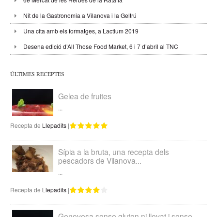
Nit de la Gastronomia a Vilanova i la Geltrú
Una cita amb els formatges, a Lactium 2019
Desena edició d’All Those Food Market, 6 i 7 d’abril al TNC
ÚLTIMES RECEPTES
Gelea de fruites
...
Recepta de
Llepadits
|
Sípia a la bruta, una recepta dels
pescadors de Vilanova...
...
Recepta de
Llepadits
|
Genovesa sense gluten ni llevat i sense