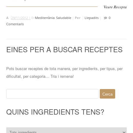
Veure Recepta
A
29/11/2012 |
En
Mediterrània
,
Saludable
|
Per
Llepadits
|
0
Comentaris
EINES PER A BUSCAR RECEPTES
Pots buscar receptes de tota manera, per ingredients, per tipus, per
dificultat, per categoria… Tria i remena!
Cerca:
QUINS INGREDIENTS TENS?