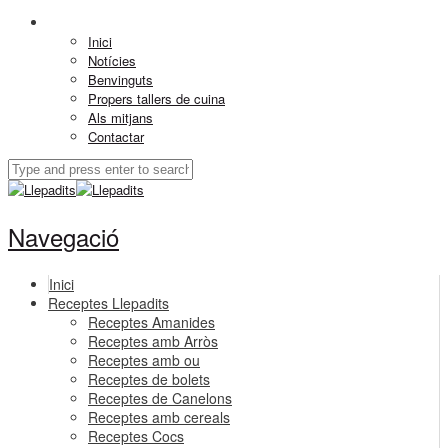
Inici
Notícies
Benvinguts
Propers tallers de cuina
Als mitjans
Contactar
Navegació
Inici
Receptes Llepadits
Receptes Amanides
Receptes amb Arròs
Receptes amb ou
Receptes de bolets
Receptes de Canelons
Receptes amb cereals
Receptes Cocs