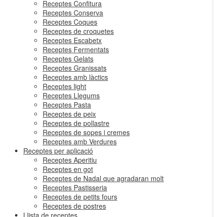
Receptes Confitura
Receptes Conserva
Receptes Coques
Receptes de croquetes
Receptes Escabetx
Receptes Fermentats
Receptes Gelats
Receptes Granissats
Receptes amb làctics
Receptes light
Receptes Llegums
Receptes Pasta
Receptes de peix
Receptes de pollastre
Receptes de sopes i cremes
Receptes amb Verdures
Receptes per aplicació
Receptes Aperitiu
Receptes en got
Receptes de Nadal que agradaran molt
Receptes Pastisseria
Receptes de petits fours
Receptes de postres
Llista de receptes