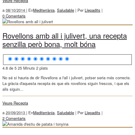
Veure Recepta
a
08/10/2014 |
En
Mediterrània
,
Saludable
|
Per
Llepadits
|
0 Comentaris
Rovellons amb all i julivert, una recepta
senzilla però bona, molt bóna
4.8 de 5
25 Minuts
2 plats
No sé si hauria de dir Rovellons a l'all i julivert, potser seria més correcte.
La gràcia d'aquesta recepta és que els rovellons siguin frescos, i que els
alls siguin...
Veure Recepta
a
20/09/2013 |
En
Mediterrània
,
Saludable
|
Per
Llepadits
|
2 Comentaris