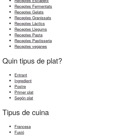
Receptes Escabetx
Receptes Fermentats
Receptes Gelats
Receptes Granissats
Receptes Làctics
Receptes Llegums
Receptes Pasta
Receptes Pastisseria
Receptes veganes
Quin tipus de plat?
Entrant
Ingredient
Postre
Primer plat
Segón plat
Tipus de cuina
Francesa
Fusió