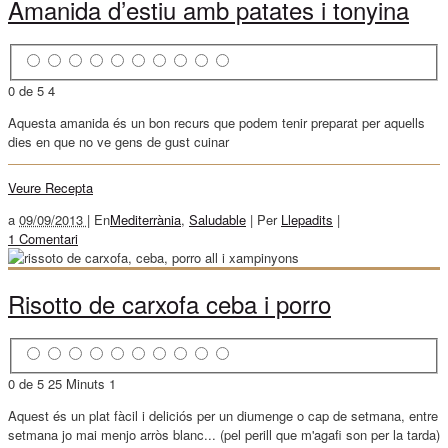
Amanida d’estiu amb patates i tonyina
0 de 5
4
Aquesta amanida és un bon recurs que podem tenir preparat per aquells
dies en que no ve gens de gust cuinar
Veure Recepta
a
09/09/2013 |
En
Mediterrània
,
Saludable
|
Per
Llepadits
|
1 Comentari
Risotto de carxofa ceba i porro
0 de 5
25 Minuts
1
Aquest és un plat fàcil i deliciós per un diumenge o cap de setmana, entre
setmana jo mai menjo arròs blanc... (pel perill que m'agafi son per la tarda)