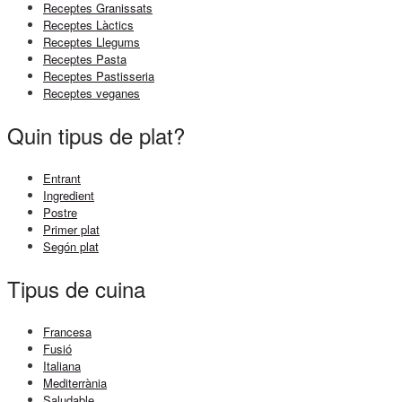
Receptes Granissats
Receptes Làctics
Receptes Llegums
Receptes Pasta
Receptes Pastisseria
Receptes veganes
Quin tipus de plat?
Entrant
Ingredient
Postre
Primer plat
Segón plat
Tipus de cuina
Francesa
Fusió
Italiana
Mediterrània
Saludable