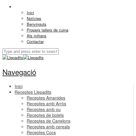
Inici
Notícies
Benvinguts
Propers tallers de cuina
Als mitjans
Contactar
Navegació
Inici
Receptes Llepadits
Receptes Amanides
Receptes amb Arròs
Receptes amb ou
Receptes de bolets
Receptes de Canelons
Receptes amb cereals
Receptes Cocs