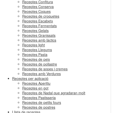
Receptes Confitura
Receptes Conserva
Receptes Coques
Receptes de croquetes
Receptes Escabetx
Receptes Fermentats
Receptes Gelats
Receptes Granissats
Receptes amb làctics
Receptes light
Receptes Llegums
Receptes Pasta
Receptes de peix
Receptes de pollastre
Receptes de sopes i cremes
Receptes amb Verdures
Receptes per aplicació
Receptes Aperitiu
Receptes en got
Receptes de Nadal que agradaran molt
Receptes Pastisseria
Receptes de petits fours
Receptes de postres
Llista de receptes