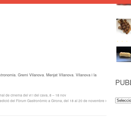
stronomia
,
Gremi Vilanova
,
Menjat Vilanova
,
Vilanova i la
PUB
onal de cinema del vi i del cava, 8 – 18 nov
Publicac
edició del Fòrum Gastronòmic a Girona, del 18 al 20 de novembre