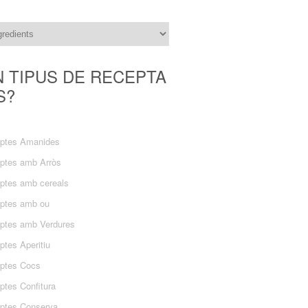
N TIPUS DE RECEPTA
S?
ptes Amanides
ptes amb Arròs
ptes amb cereals
ptes amb ou
ptes amb Verdures
ptes Aperitiu
ptes Cocs
ptes Confitura
ptes Conserva