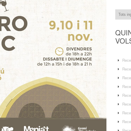
QUI
VOL
Rece
Rece
Rece
Rece
Rece
Rece
Rece
Rece
Rece