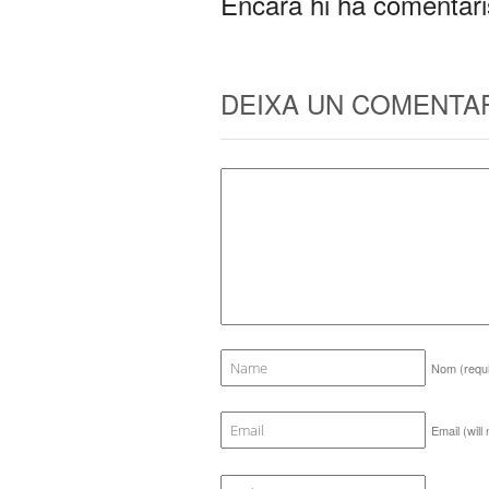
Encara hi ha comentari
DEIXA UN COMENTA
Nom
(requ
Email (will