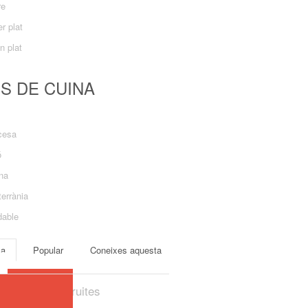
re
r plat
n plat
US DE CUINA
cesa
ó
ana
errània
dable
ma
Popular
Coneixes aquesta
Gelea de fruites