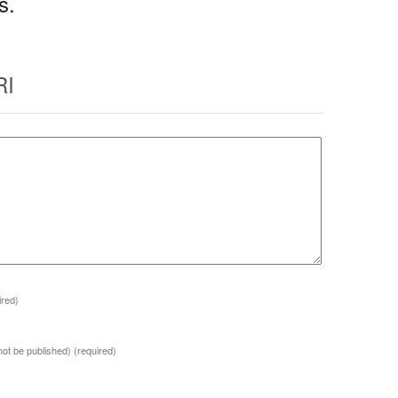
s.
RI
ired)
 not be published)
(required)