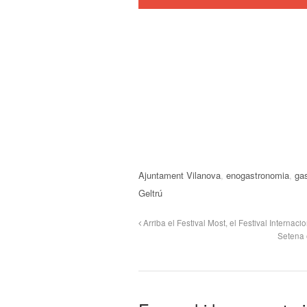
Ajuntament Vilanova
,
enogastronomia
,
ga
Geltrú
Arriba el Festival Most, el Festival Internaci
Setena 