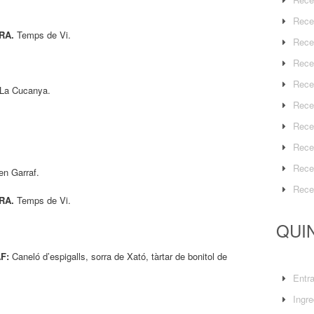
Rece
RA.
Temps de Vi.
Rece
Rece
Rece
La Cucanya.
Rece
Rece
Rece
Rece
en Garraf.
Rece
RA.
Temps de Vi.
QUIN
F:
Caneló d’espigalls, sorra de Xató, tàrtar de bonitol de
Entr
Ingre