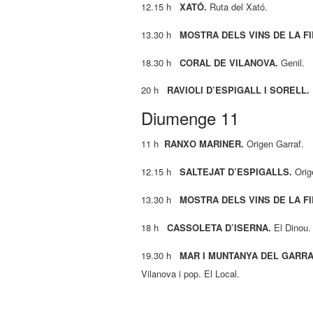
12.15 h
XATÓ.
Ruta del Xató.
13.30 h
MOSTRA DELS VINS DE LA FI
18.30 h
CORAL DE VILANOVA.
Genil.
20 h
RAVIOLI D’ESPIGALL I SORELL.
Diumenge 11
11 h
RANXO MARINER.
Origen Garraf.
12.15 h
SALTEJAT D’ESPIGALLS.
Orig
13.30 h
MOSTRA DELS VINS DE LA FI
18 h
CASSOLETA D’ISERNA.
El Dinou.
19.30 h
MAR I MUNTANYA DEL GARRA
Vilanova i pop. El Local.