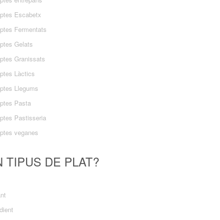
ptes Escabetx
ptes Fermentats
ptes Gelats
ptes Granissats
ptes Làctics
ptes Llegums
ptes Pasta
ptes Pastisseria
ptes veganes
 TIPUS DE PLAT?
ant
dient