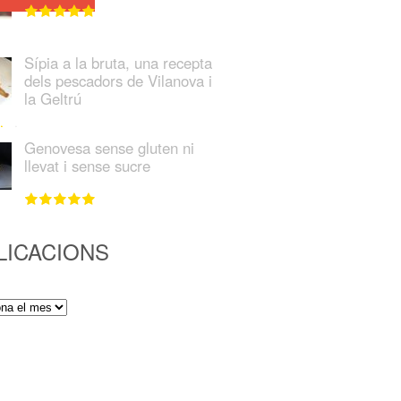
Sípia a la bruta, una recepta
dels pescadors de Vilanova i
la Geltrú
Genovesa sense gluten ni
llevat i sense sucre
LICACIONS
ions