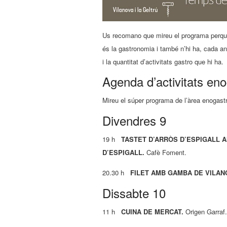
Us recomano que mireu el programa perquè
és la gastronomia i també n’hi ha, cada an
i la quantitat d’activitats gastro que hi ha.
Agenda d’activitats en
Mireu el súper programa de l’àrea enogastr
Divendres 9
19 h
TASTET D’ARRÒS D’ESPIGALL 
D’ESPIGALL.
Cafè Foment.
20.30 h
FILET AMB GAMBA DE VILAN
Dissabte 10
11 h
CUINA DE MERCAT.
Origen Garraf.