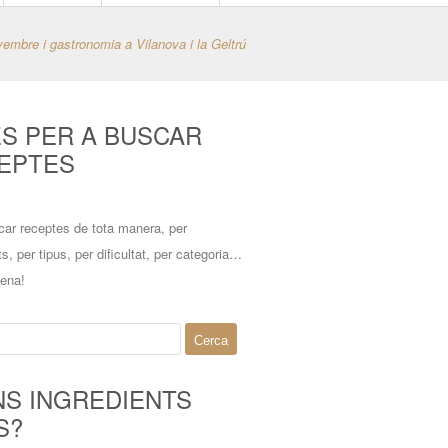
vembre i gastronomia a Vilanova i la Geltrú
ES PER A BUSCAR
EPTES
car receptes de tota manera, per
ts, per tipus, per dificultat, per categoria…
mena!
NS INGREDIENTS
S?