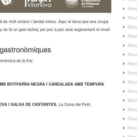
Rece
Rece
 és molt extens i també intens. Aquí el tema que ens ocupa
Rece
y es fa un gran esforç per poc a poc anar augmentant el nivell
Recep
Rece
ogastronòmiques
Rece
onòmica de la fira:
Rece
Recep
Rece
AMB BOTIFARRA NEGRA I CANSALADA AMB TEMPURA
Rece
Rece
OVA I SALSA DE CASTANYES.
La Cuina del Petit.
Rece
Rece
Rece
Rece