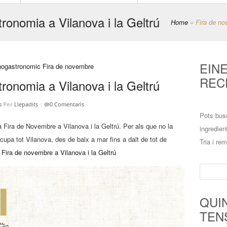
ronomia a Vilanova i la Geltrú
Home
»
Fira de no
EIN
REC
ronomia a Vilanova i la Geltrú
s
Per
Llepadits
|
0 Comentaris
Pots bus
 Fira de Novembre a Vilanova i la Geltrú. Per als que no la
ingredien
cupa tot Vilanova, des de baix a mar fins a dalt de tot de
Tria i re
:
Fira de novembre a Vilanova i la Geltrú
Cerca:
QUI
TEN