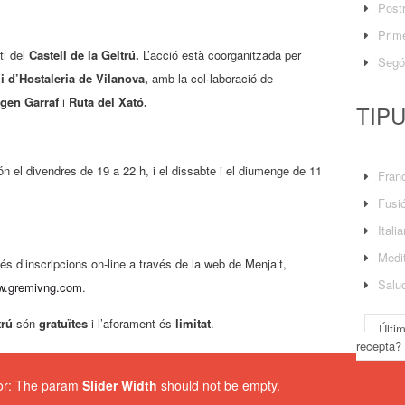
Post
Prime
ti del
Castell de la Geltrú.
L’acció està coorganitzada per
Segó
 d’Hostaleria de Vilanova,
amb la col·laboració de
igen Garraf
i
Ruta del Xató.
TIP
n el divendres de 19 a 22 h, i el dissabte i el diumenge de 11
Fran
Fusi
Itali
Medit
vés d’inscripcions on-line a través de la web de Menja’t,
Salu
.gremivng.com
.
trú
són
gratuïtes
i l’aforament és
limitat
.
Últi
recepta?
ror: The param
Slider Width
should not be empty.