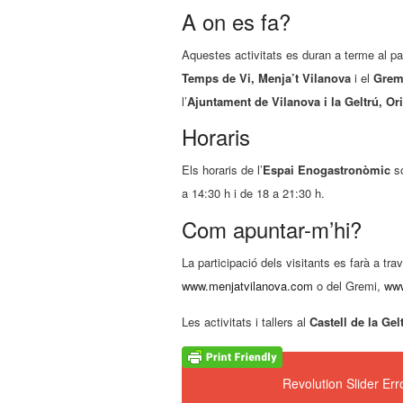
A on es fa?
Aquestes activitats es duran a terme al pa
Temps de Vi,
Menja’t Vilanova
i el
Gremi
l’
Ajuntament de Vilanova i la Geltrú,
Or
Horaris
Els horaris de l’
Espai Enogastronòmic
só
a 14:30 h i de 18 a 21:30 h.
Com apuntar-m’hi?
La participació dels visitants es farà a tra
www.menjatvilanova.com
o del Gremi,
www
Les activitats i tallers al
Castell de la Gel
Revolution Slider Er