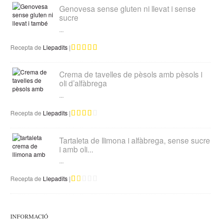
Genovesa sense gluten ni llevat i sense
sucre
...
Recepta de
Llepadits
|
Crema de tavelles de pèsols amb pèsols i
oli d’alfàbrega
...
Recepta de
Llepadits
|
Tartaleta de llimona i alfàbrega, sense sucre
i amb oli...
...
Recepta de
Llepadits
|
INFORMACIÓ