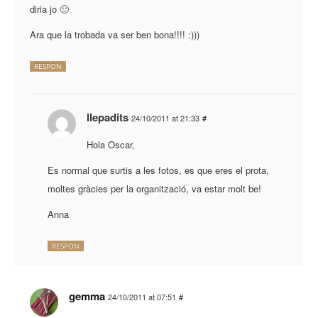
diria jo 🙂
Ara que la trobada va ser ben bona!!!! :)))
RESPON
llepadits
24/10/2011 at 21:33
#
Hola Oscar,
Es normal que surtis a les fotos, es que eres el prota,
moltes gràcies per la organització, va estar molt be!
Anna
RESPON
gemma
24/10/2011 at 07:51
#