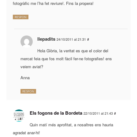
fotogràfic me l’ha fet reviure!. Fins la propera!
RESPON
llepadits
24/10/2011 at 21:31
#
Hola Glòria, la veritat es que el color del
mercat feia que fos molt fàcil fer-ne fotografies! ens
veiem aviat?
Anna
RESPON
Els fogons de la Bordeta
22/10/2011 at 21:43
#
Quin matí més aprofitat, a nosaltres ens hauria
agradat anar-hi!