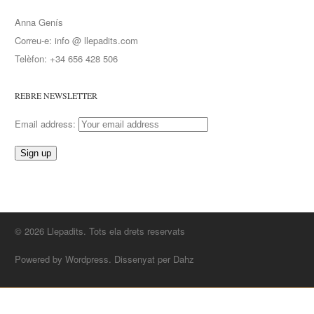
Anna Genís
Correu-e: info @ llepadits.com
Telèfon: +34 656 428 506
REBRE NEWSLETTER
Email address:
© 2026 Llepadits. Tots ela drets reservats
Powered by Wordpress. Dissenyat per Dahz