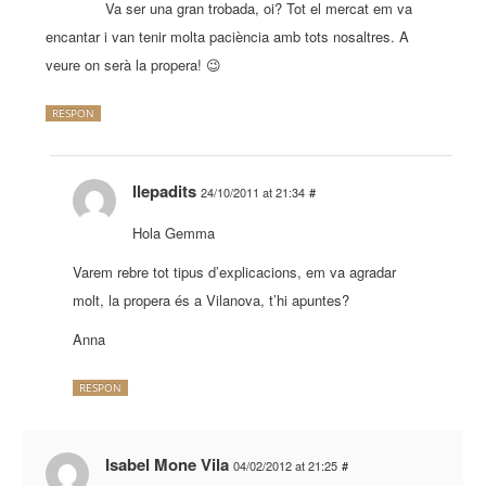
Va ser una gran trobada, oi? Tot el mercat em va
encantar i van tenir molta paciència amb tots nosaltres. A
veure on serà la propera! 😉
RESPON
llepadits
24/10/2011 at 21:34
#
Hola Gemma
Varem rebre tot tipus d’explicacions, em va agradar
molt, la propera és a Vilanova, t’hi apuntes?
Anna
RESPON
Isabel Mone Vila
04/02/2012 at 21:25
#