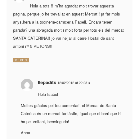
Hola a tots !! m’ha agradat molt trovar aquesta
pagina, perque jo he trevallat en aquest Mercat!! ja far mols
anys,hera a la tocineria-carniceria Papell. Encara tenen
parada? una abraçada molt i molt forta per tots els del mercat
SANTA CATERINA!! jo vai neijar al carre Hostal de sant
antoni nº 5 PETONS!!
RESPON
llepadits
12/02/2012 at 22:23
#
Hola Isabel
Moltes gràcies pel teu comentari, el Mercat de Santa
Caterina és un mercat fantàstic, igual que el barri que hi
ha pel voltant, benvinguda!
Anna