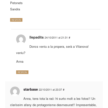
Petonets
Sandra
RESPON
llepadits
24/10/2011 at 21:31
#
Doncs veniu a la propera, serà a Vilanova!
veniu?
Anna
RESPON
starbase
22/10/2011 at 23:37
#
Anna, tens tota la raó: hi surto molt a les fotos!! Un
claríssim afany de protagonisme desmesurat!! Impresentable,