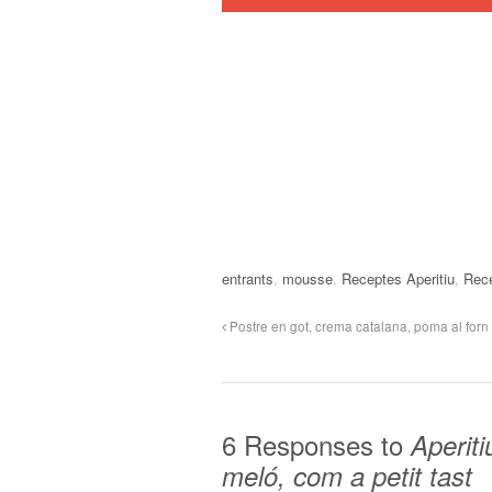
entrants
,
mousse
,
Receptes Aperitiu
,
Rece
Postre en got, crema catalana, poma al forn 
6 Responses to
Aperit
meló, com a petit tast