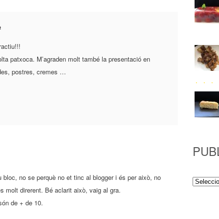
#
actiu!!!
 molta patxoca. M’agraden molt també la presentació en
ides, postres, cremes …
PUB
bloc, no se perquè no et tinc al blogger i és per això, no
Publicac
s molt direrent. Bé aclarit això, vaig al gra.
 són de + de 10.