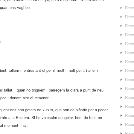
r quan ens vagi be.
Rece
Rece
Rece
Rece
u
Recep
Rece
Rece
, tallem mentrestant el pernil molt i molt petit, i anem
Rece
Recep
Rece
 tallat, i quan ho tinguem i barregem la clara a punt de neu
Rece
 poc i donant aire al remenar.
Rece
quest cas son gotets de xupito, que son de plàstic per a poder
Rece
rats a la Bolsera. Si ho volessim congelar, hem de tenir en
Rece
al moment final.
Rece