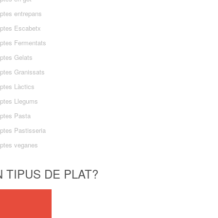
ptes entrepans
ptes Escabetx
ptes Fermentats
ptes Gelats
ptes Granissats
ptes Làctics
ptes Llegums
ptes Pasta
ptes Pastisseria
ptes veganes
 TIPUS DE PLAT?
ant