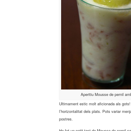
Aperitiu Mousse de pernil am
Ultimament estic molt aficionada als gots!
l’horizontalitat dels plats. Pots variar men
postres.
He fet un petit tast de Mousse de pernil se