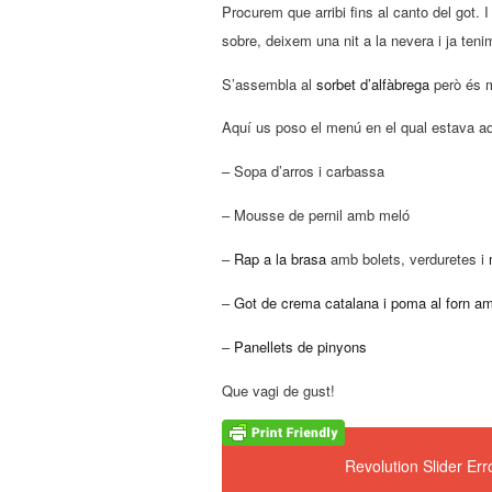
Procurem que arribi fins al canto del got.
sobre, deixem una nit a la nevera i ja teni
S’assembla al
sorbet d’alfàbrega
però és m
Aquí us poso el menú en el qual estava aq
– Sopa d’arros i carbassa
– Mousse de pernil amb meló
–
Rap a la brasa
amb bolets, verduretes i
–
Got de crema catalana i poma al forn a
–
Panellets de pinyons
Que vagi de gust!
Revolution Slider Er