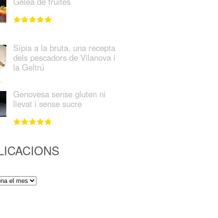
Gelea de fruites
Sípia a la bruta, una recepta
dels pescadors de Vilanova i
la Geltrú
Genovesa sense gluten ni
llevat i sense sucre
LICACIONS
ions