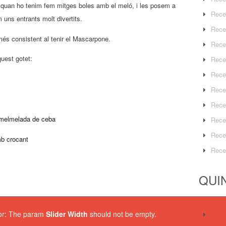
 I quan ho tenim fem mitges boles amb el meló, i les posem a
Rece
m uns entrants molt divertits.
Rece
és consistent al tenir el Mascarpone.
Rece
uest gotet:
Rece
Rece
Rece
Rece
melmelada de ceba
Rece
Rece
mb crocant
Rece
QUIN
ror: The param
Slider Width
should not be empty.
Entr