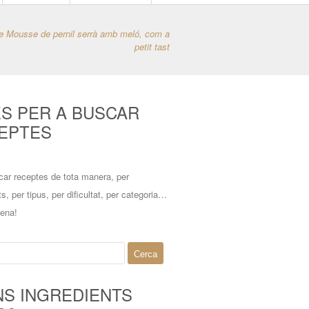
de Mousse de pernil serrà amb meló, com a
petit tast
ES PER A BUSCAR
EPTES
car receptes de tota manera, per
ts, per tipus, per dificultat, per categoria…
mena!
NS INGREDIENTS