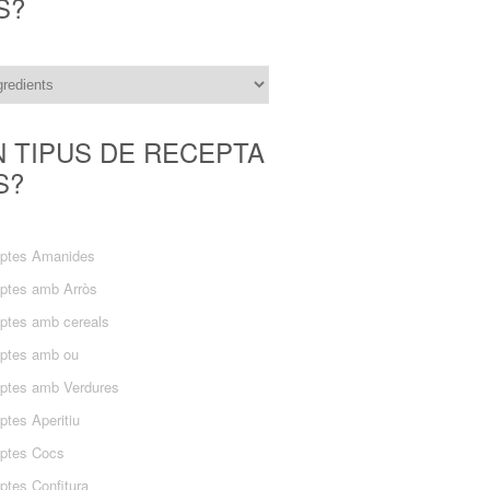
S?
N TIPUS DE RECEPTA
S?
ptes Amanides
ptes amb Arròs
ptes amb cereals
ptes amb ou
ptes amb Verdures
ptes Aperitiu
ptes Cocs
ptes Confitura