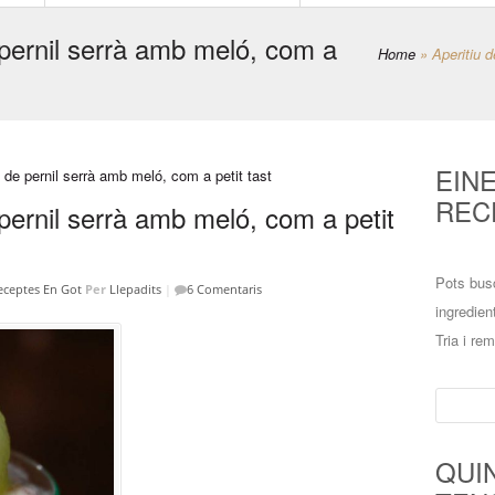
pernil serrà amb meló, com a
Home
»
Aperitiu 
EIN
REC
pernil serrà amb meló, com a petit
Pots bus
eceptes En Got
Per
Llepadits
|
6 Comentaris
ingredien
Tria i re
Cerca:
QUI