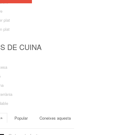
dient
re
r plat
n plat
US DE CUINA
cesa
ó
ana
errània
dable
ma
Popular
Coneixes aquesta