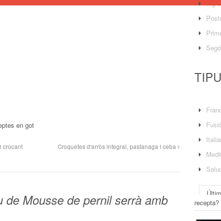
Ingre
Post
Prime
Segó
TIP
Fran
Fusi
ptes en got
Itali
i crocant
Croquetes d'arròs integral, pastanaga i ceba
Medit
Salu
Últi
iu de Mousse de pernil serrà amb
recepta?