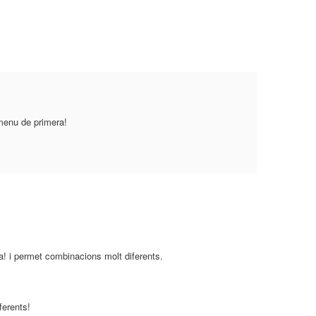
 menu de primera!
da! i permet combinacions molt diferents.
ferents!