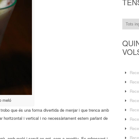
TEN
QUI
VOL
Rece
Rece
Rece
b meló
Rece
Rece
 trobo que és una forma divertida de menjar i que trenca amb
jar horitzontal i vertical i no necessàriament estem parlant de
Rece
Rece
Rece
rrà, amb meló i servit en got, com a aperitiu. Es refrescant i