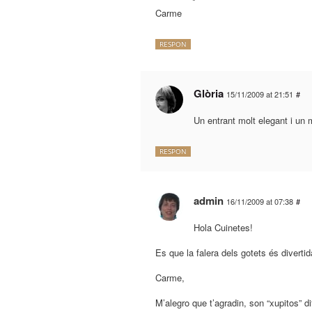
Carme
RESPON
Glòria
15/11/2009 at 21:51
#
Un entrant molt elegant i un
RESPON
admin
16/11/2009 at 07:38
#
Hola Cuinetes!
Es que la falera dels gotets és diverti
Carme,
M’alegro que t’agradin, son “xupitos” di