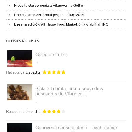
Nit de la Gastronomia a Vilanova i la Geltrú
Una cita amb els formatges, a Lactium 2019
Desena edició d’All Those Food Market, 6 i 7 d’abril al TNC
ÚLTIMES RECEPTES
Gelea de fruites
...
Recepta de
Llepadits
|
Sípia a la bruta, una recepta dels
pescadors de Vilanova...
...
Recepta de
Llepadits
|
Genovesa sense gluten ni llevat i sense