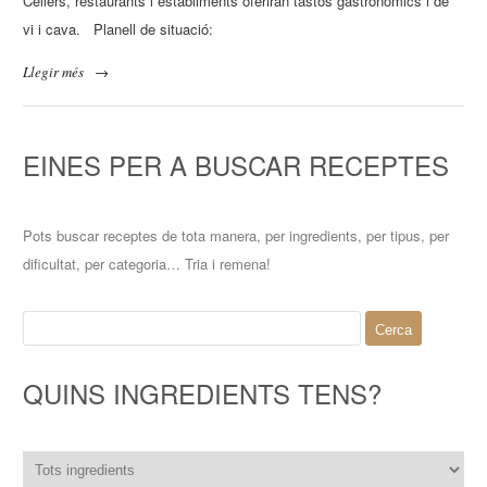
Cellers, restaurants i establiments oferiran tastos gastronòmics i de
vi i cava. Planell de situació:
Llegir més
→
EINES PER A BUSCAR RECEPTES
Pots buscar receptes de tota manera, per ingredients, per tipus, per
dificultat, per categoria… Tria i remena!
Cerca:
QUINS INGREDIENTS TENS?