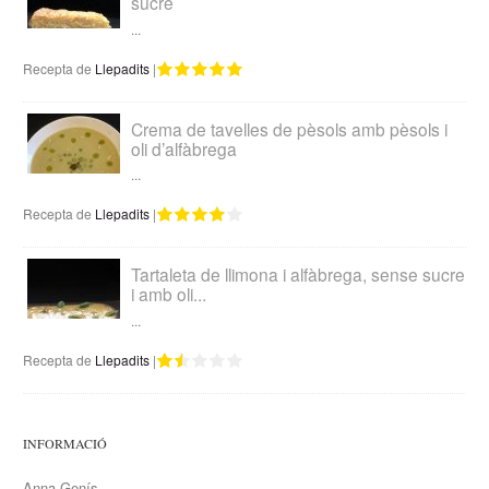
sucre
...
Recepta de
Llepadits
|
Crema de tavelles de pèsols amb pèsols i
oli d’alfàbrega
...
Recepta de
Llepadits
|
Tartaleta de llimona i alfàbrega, sense sucre
i amb oli...
...
Recepta de
Llepadits
|
INFORMACIÓ
Anna Genís