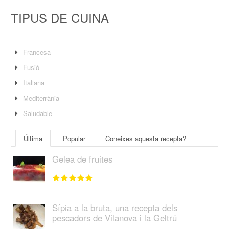
TIPUS DE CUINA
Francesa
Fusió
Italiana
Mediterrània
Saludable
Última
Popular
Coneixes aquesta recepta?
Gelea de fruites
Sípia a la bruta, una recepta dels
pescadors de Vilanova i la Geltrú